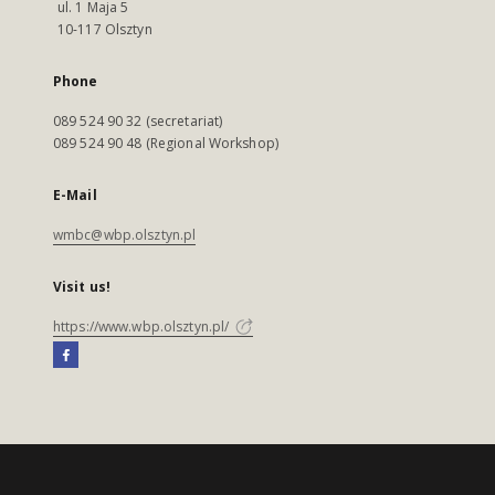
ul. 1 Maja 5
10-117 Olsztyn
Phone
089 524 90 32 (secretariat)
089 524 90 48 (Regional Workshop)
E-Mail
wmbc@wbp.olsztyn.pl
Visit us!
https://www.wbp.olsztyn.pl/