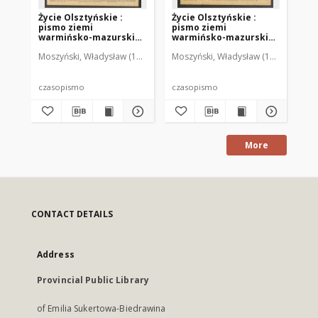
Życie Olsztyńskie :
Życie Olsztyńskie :
Życ
pismo ziemi
pismo ziemi
pi
warmińsko-mazurskiej,
warmińsko-mazurskiej,
wa
1949, nr 73
1949, nr 79
194
Moszyński, Władysław (1922-2001). Red.
Moszyński, Władysław (1922-2001). 
Mroczkowski, Włodzimierz (1
Mos
czasopismo
czasopismo
cz
More
CONTACT DETAILS
Address
Provincial Public Library
of Emilia Sukertowa-Biedrawina