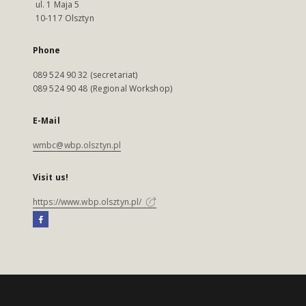
ul. 1 Maja 5
10-117 Olsztyn
Phone
089 524 90 32 (secretariat)
089 524 90 48 (Regional Workshop)
E-Mail
wmbc@wbp.olsztyn.pl
Visit us!
https://www.wbp.olsztyn.pl/