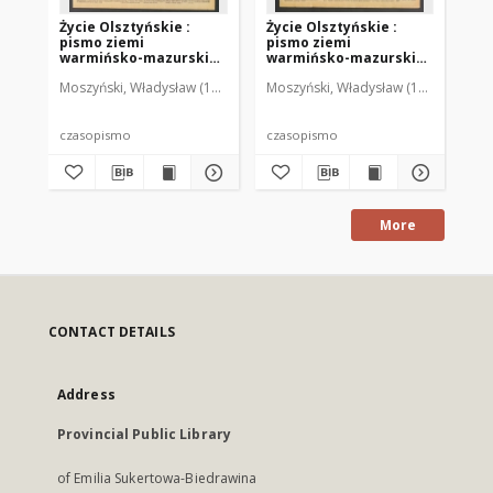
Życie Olsztyńskie :
Życie Olsztyńskie :
Życ
pismo ziemi
pismo ziemi
pi
warmińsko-mazurskiej,
warmińsko-mazurskiej,
wa
1949, nr 73
1949, nr 79
194
Moszyński, Władysław (1922-2001). Red.
Moszyński, Władysław (1922-2001). 
Mroczkowski, Włodzimierz (1
Mos
czasopismo
czasopismo
cz
More
CONTACT DETAILS
Address
Provincial Public Library
of Emilia Sukertowa-Biedrawina