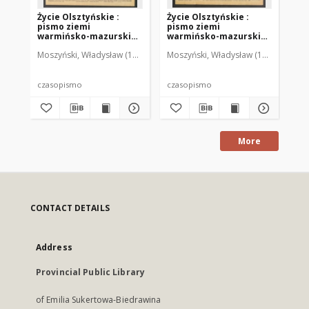
Życie Olsztyńskie :
Życie Olsztyńskie :
Życ
pismo ziemi
pismo ziemi
pi
warmińsko-mazurskiej,
warmińsko-mazurskiej,
wa
1949, nr 73
1949, nr 79
194
Moszyński, Władysław (1922-2001). Red.
Moszyński, Władysław (1922-2001). 
Mroczkowski, Włodzimierz (1
Mos
czasopismo
czasopismo
cz
More
CONTACT DETAILS
Address
Provincial Public Library
of Emilia Sukertowa-Biedrawina