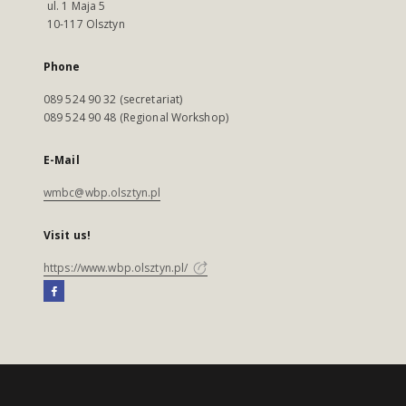
ul. 1 Maja 5
10-117 Olsztyn
Phone
089 524 90 32 (secretariat)
089 524 90 48 (Regional Workshop)
E-Mail
wmbc@wbp.olsztyn.pl
Visit us!
https://www.wbp.olsztyn.pl/