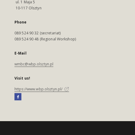
ul. 1 Maja 5
10-117 Olsztyn
Phone
089 524 90 32 (secretariat)
089 524 90 48 (Regional Workshop)
E-Mail
wmbc@wbp.olsztyn.pl
Visit us!
https://www.wbp.olsztyn.pl/