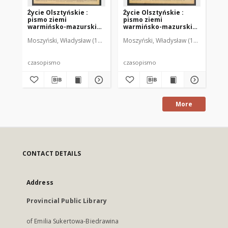
Życie Olsztyńskie :
Życie Olsztyńskie :
Życ
pismo ziemi
pismo ziemi
pi
warmińsko-mazurskiej,
warmińsko-mazurskiej,
wa
1949, nr 73
1949, nr 79
194
Moszyński, Władysław (1922-2001). Red.
Moszyński, Władysław (1922-2001). 
Mroczkowski, Włodzimierz (1
Mos
czasopismo
czasopismo
cz
More
CONTACT DETAILS
Address
Provincial Public Library
of Emilia Sukertowa-Biedrawina