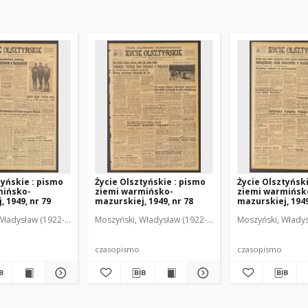
tyńskie : pismo
Życie Olsztyńskie : pismo
Życie Olsztyńsk
mińsko-
ziemi warmińsko-
ziemi warmińsk
 1949, nr 79
mazurskiej, 1949, nr 78
mazurskiej, 1949
Władysław (1922-2001). Red.
wski, Włodzimierz (1902-1971). Red.
Moszyński, Władysław (1922-2001). Red.
Mroczkowski, Włodzimierz (1902-1971). Red.
Osiecki, Andrzej. Red.
Moszyński, Władys
Mroczkowski, 
Osiec
czasopismo
czasopismo