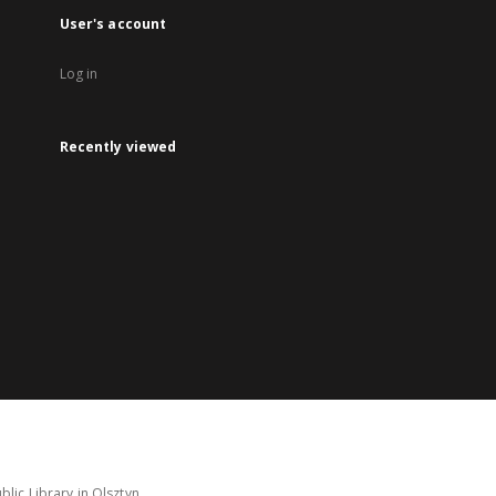
User's account
Log in
Recently viewed
lic Library in Olsztyn.