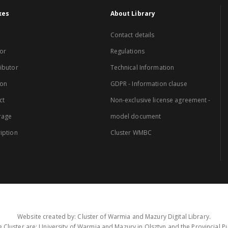
xes
About Library
Contact details
or
Regulations
ibutor
Technical Information
ion
GDPR - Information clause
ct
Non-exclusive license agreement -
rage
model document
iption
Cluster WMBC
Website created by: Cluster of Warmia and Mazury Digital Library.
 Cluster are: University of Warmia and Mazury in Olsztyn and the Provincial Pub