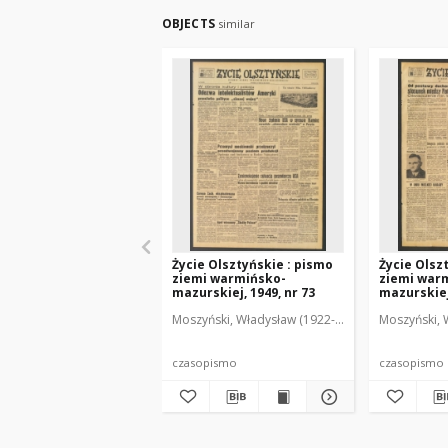
OBJECTS
similar
Życie Olsztyńskie : pismo
Życie Olsz
ziemi warmińsko-
ziemi war
mazurskiej, 1949, nr 73
mazurskiej,
Moszyński, Władysław (1922-2001). Red.
Moszyński, 
Mroczko
czasopismo
czasopismo