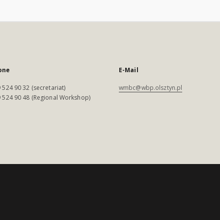
one
E-Mail
 524 90 32 (secretariat)
wmbc@wbp.olsztyn.pl
 524 90 48 (Regional Workshop)