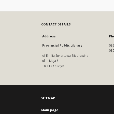
CONTACT DETAILS
Address
Ph
Provincial Public Library
089
089
of Emilia Sukertowa-Biedrawina
ul. 1 Maja 5
10-117 Olsztyn
SITEMAP
Main page