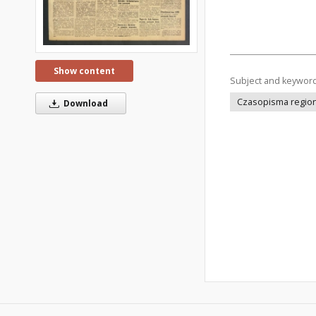
Show content
Subject and keywor
Czasopisma regiona
Download