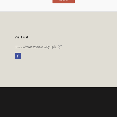
Visit us!
https://www.wbp.olsztyn.pl/