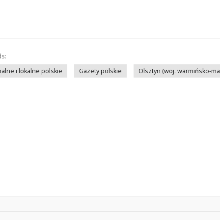
ds:
lne i lokalne polskie
Gazety polskie
Olsztyn (woj. warmińsko-ma