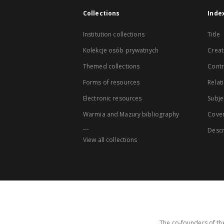
Collections
Inde
Institution collections
Title
Kolekcje osób prywatnych
Creat
Themed collections
Contr
Forms of resources
Relat
Electronic resources
Subje
Warmia and Mazury bibliography
Cove
...
Descr
View all collections
The co-founders of the