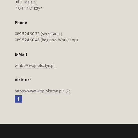
ul. 1 Maja 5
10-117 Olsztyn
Phone
089 524 90 32 (secretariat)
089 524 90 48 (Regional Workshop)
E-Mail
wmbc@wbp.olsztyn.pl
Visit us!
https://www.wbp.olsztyn.pl/