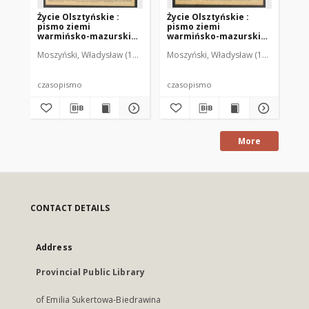
Życie Olsztyńskie :
Życie Olsztyńskie :
Życ
pismo ziemi
pismo ziemi
pi
warmińsko-mazurskiej,
warmińsko-mazurskiej,
wa
1949, nr 73
1949, nr 79
194
Moszyński, Władysław (1922-2001). Red.
Moszyński, Władysław (1922-2001). 
Mroczkowski, Włodzimierz (1
Mos
czasopismo
czasopismo
cz
More
CONTACT DETAILS
Address
Provincial Public Library
of Emilia Sukertowa-Biedrawina