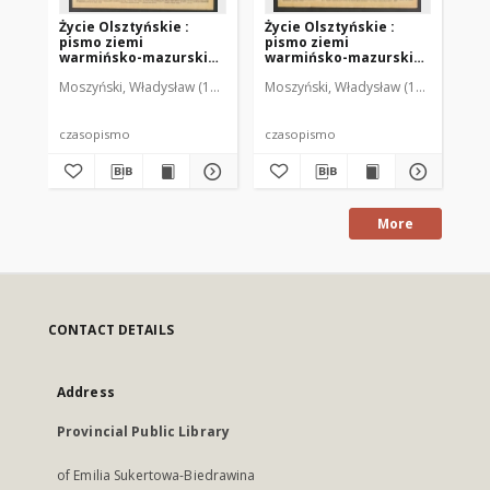
Życie Olsztyńskie :
Życie Olsztyńskie :
Życ
pismo ziemi
pismo ziemi
pi
warmińsko-mazurskiej,
warmińsko-mazurskiej,
wa
1949, nr 73
1949, nr 79
194
Moszyński, Władysław (1922-2001). Red.
Moszyński, Władysław (1922-2001). 
Mroczkowski, Włodzimierz (1
Mos
czasopismo
czasopismo
cz
More
CONTACT DETAILS
Address
Provincial Public Library
of Emilia Sukertowa-Biedrawina