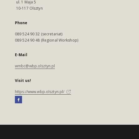
ul. 1 Maja 5
10-117 Olsztyn
Phone
089 524 90 32 (secretariat)
089 524 90 48 (Regional Workshop)
E-Mail
wmbc@wbp.olsztyn.pl
Visit us!
https://www.wbp.olsztyn.pl/