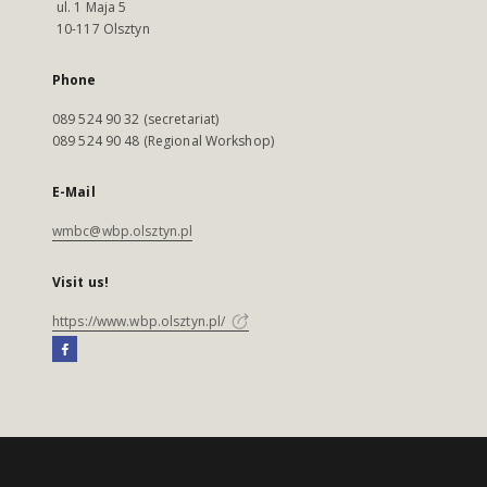
ul. 1 Maja 5
10-117 Olsztyn
Phone
089 524 90 32 (secretariat)
089 524 90 48 (Regional Workshop)
E-Mail
wmbc@wbp.olsztyn.pl
Visit us!
https://www.wbp.olsztyn.pl/