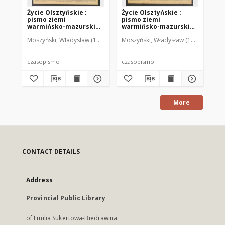
Życie Olsztyńskie :
Życie Olsztyńskie :
Życ
pismo ziemi
pismo ziemi
pi
warmińsko-mazurskiej,
warmińsko-mazurskiej,
wa
1949, nr 73
1949, nr 79
194
Moszyński, Władysław (1922-2001). Red.
Moszyński, Władysław (1922-2001). 
Mroczkowski, Włodzimierz (1
Mos
czasopismo
czasopismo
cz
More
CONTACT DETAILS
Address
Provincial Public Library
of Emilia Sukertowa-Biedrawina