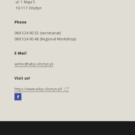
ul. 1 Maja 5
10-117 Olsztyn
Phone
089 524 90 32 (secretariat)
089 524 90 48 (Regional Workshop)
E-Mail
wmbc@wbp.olsztyn.pl
Visit us!
https://www.wbp.olsztyn.pl/