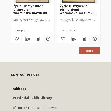
Życie Olsztyńskie :
Życie Olsztyńskie :
Życ
pismo ziemi
pismo ziemi
pi
warmińsko-mazurskiej,
warmińsko-mazurskiej,
wa
1949, nr 73
1949, nr 79
194
Moszyński, Władysław (1922-2001). Red.
Moszyński, Władysław (1922-2001). 
Mroczkowski, Włodzimierz (1
Mos
czasopismo
czasopismo
cz
More
CONTACT DETAILS
Address
Provincial Public Library
of Emilia Sukertowa-Biedrawina