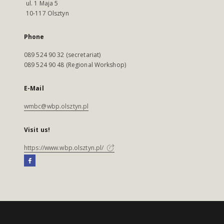
ul. 1 Maja 5
10-117 Olsztyn
Phone
089 524 90 32 (secretariat)
089 524 90 48 (Regional Workshop)
E-Mail
wmbc@wbp.olsztyn.pl
Visit us!
https://www.wbp.olsztyn.pl/