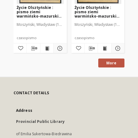
Życie Olsztyńskie :
Życie Olsztyńskie :
Życ
pismo ziemi
pismo ziemi
pi
warmińsko-mazurskiej,
warmińsko-mazurskiej,
wa
1949, nr 73
1949, nr 79
194
Moszyński, Władysław (1922-2001). Red.
Moszyński, Władysław (1922-2001). 
Mroczkowski, Włodzimierz (1
Mos
czasopismo
czasopismo
cz
More
CONTACT DETAILS
Address
Provincial Public Library
of Emilia Sukertowa-Biedrawina