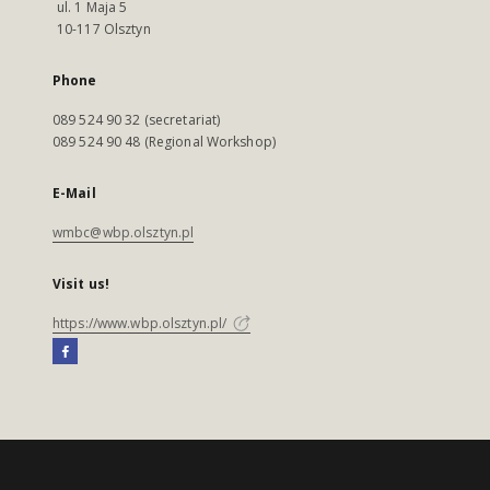
ul. 1 Maja 5
10-117 Olsztyn
Phone
089 524 90 32 (secretariat)
089 524 90 48 (Regional Workshop)
E-Mail
wmbc@wbp.olsztyn.pl
Visit us!
https://www.wbp.olsztyn.pl/