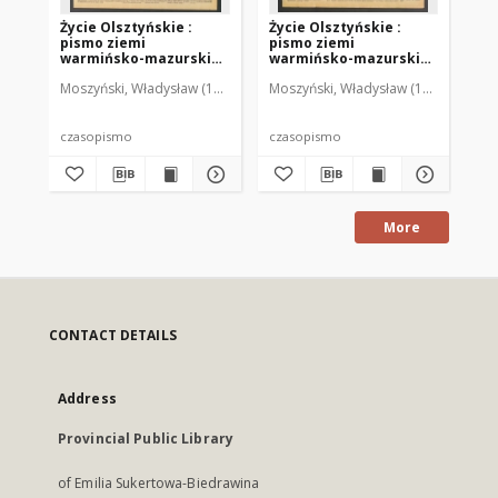
Życie Olsztyńskie :
Życie Olsztyńskie :
Życ
pismo ziemi
pismo ziemi
pi
warmińsko-mazurskiej,
warmińsko-mazurskiej,
wa
1949, nr 73
1949, nr 79
194
Moszyński, Władysław (1922-2001). Red.
Moszyński, Władysław (1922-2001). 
Mroczkowski, Włodzimierz (1
Mos
czasopismo
czasopismo
cz
More
CONTACT DETAILS
Address
Provincial Public Library
of Emilia Sukertowa-Biedrawina