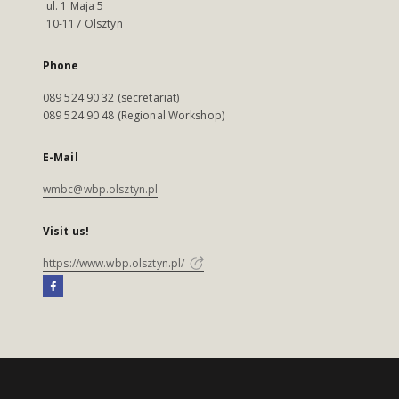
ul. 1 Maja 5
10-117 Olsztyn
Phone
089 524 90 32 (secretariat)
089 524 90 48 (Regional Workshop)
E-Mail
wmbc@wbp.olsztyn.pl
Visit us!
https://www.wbp.olsztyn.pl/