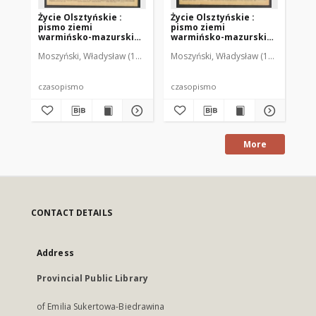
Życie Olsztyńskie :
Życie Olsztyńskie :
Życ
pismo ziemi
pismo ziemi
pi
warmińsko-mazurskiej,
warmińsko-mazurskiej,
wa
1949, nr 73
1949, nr 79
194
Moszyński, Władysław (1922-2001). Red.
Moszyński, Władysław (1922-2001). 
Mroczkowski, Włodzimierz (1
Mos
czasopismo
czasopismo
cz
More
CONTACT DETAILS
Address
Provincial Public Library
of Emilia Sukertowa-Biedrawina