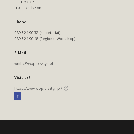
ul. 1 Maja 5
10-117 Olsztyn
Phone
089 524 90 32 (secretariat)
089 524 90 48 (Regional Workshop)
E-Mail
wmbc@wbp.olsztyn.pl
Visit us!
https://www.wbp.olsztyn.pl/