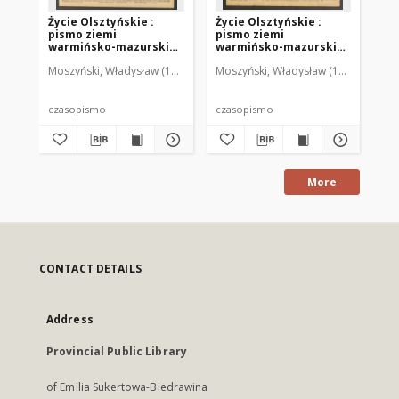
Życie Olsztyńskie :
Życie Olsztyńskie :
Życ
pismo ziemi
pismo ziemi
pi
warmińsko-mazurskiej,
warmińsko-mazurskiej,
wa
1949, nr 73
1949, nr 79
194
Moszyński, Władysław (1922-2001). Red.
Moszyński, Władysław (1922-2001). 
Mroczkowski, Włodzimierz (1
Mos
czasopismo
czasopismo
cz
More
CONTACT DETAILS
Address
Provincial Public Library
of Emilia Sukertowa-Biedrawina