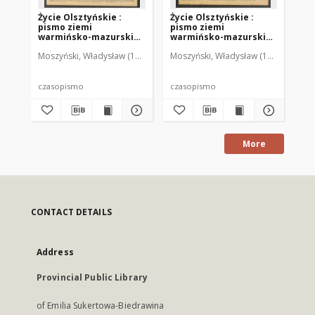
Życie Olsztyńskie :
Życie Olsztyńskie :
Życ
pismo ziemi
pismo ziemi
pi
warmińsko-mazurskiej,
warmińsko-mazurskiej,
wa
1949, nr 73
1949, nr 79
194
Moszyński, Władysław (1922-2001). Red.
Moszyński, Władysław (1922-2001). 
Mroczkowski, Włodzimierz (1
Mos
czasopismo
czasopismo
cz
More
CONTACT DETAILS
Address
Provincial Public Library
of Emilia Sukertowa-Biedrawina