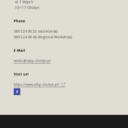
ul. 1 Maja 5
10-117 Olsztyn
Phone
089 524 90 32 (secretariat)
089 524 90 48 (Regional Workshop)
E-Mail
wmbc@wbp.olsztyn.pl
Visit us!
https://www.wbp.olsztyn.pl/