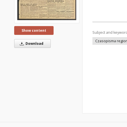
Show content
Subject and keywor
Czasopisma regiona
Download