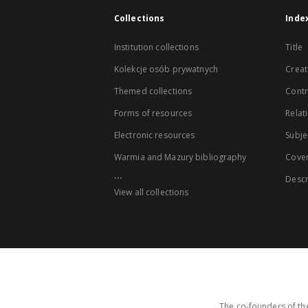
Collections
Inde
Institution collections
Title
Kolekcje osób prywatnych
Creat
Themed collections
Contr
Forms of resources
Relat
Electronic resources
Subje
Warmia and Mazury bibliography
Cove
...
Descr
View all collections
The co-founders of the