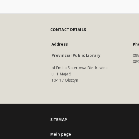
CONTACT DETAILS
Address
Ph
Provincial Public Library
089
089
of Emilia Sukertowa-Biedrawina
ul. 1 Maja 5
10-117 Olsztyn
SITEMAP
Main page