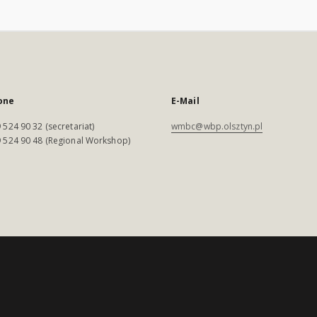
one
E-Mail
 524 90 32 (secretariat)
wmbc@wbp.olsztyn.pl
 524 90 48 (Regional Workshop)