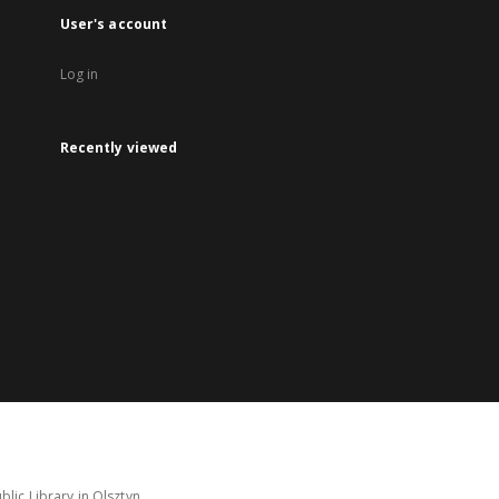
User's account
Log in
Recently viewed
lic Library in Olsztyn.