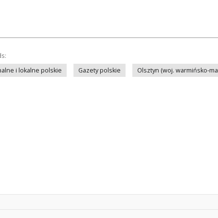
ds:
lne i lokalne polskie
Gazety polskie
Olsztyn (woj. warmińsko-ma