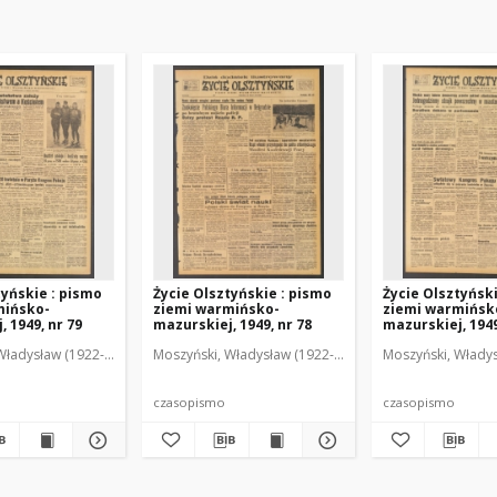
tyńskie : pismo
Życie Olsztyńskie : pismo
Życie Olsztyńsk
mińsko-
ziemi warmińsko-
ziemi warmińsk
 1949, nr 79
mazurskiej, 1949, nr 78
mazurskiej, 1949
Władysław (1922-2001). Red.
wski, Włodzimierz (1902-1971). Red.
Moszyński, Władysław (1922-2001). Red.
Mroczkowski, Włodzimierz (1902-1971). Red.
Osiecki, Andrzej. Red.
Moszyński, Władys
Mroczkowski, 
Osiec
czasopismo
czasopismo