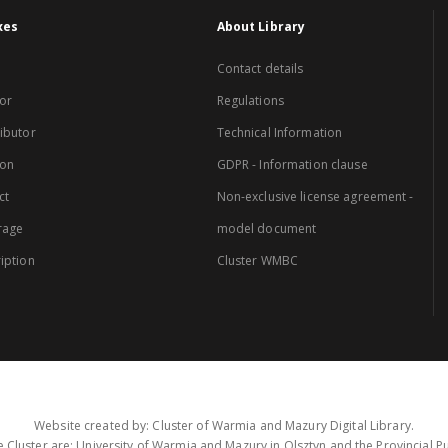
xes
About Library
Contact details
or
Regulations
ibutor
Technical Information
ion
GDPR - Information clause
ct
Non-exclusive license agreement -
rage
model document
iption
Cluster WMBC
Website created by: Cluster of Warmia and Mazury Digital Library.
 Cluster are: University of Warmia and Mazury in Olsztyn and the Provincial Pub