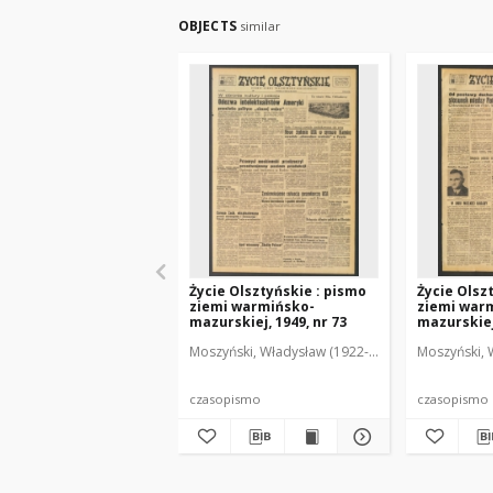
OBJECTS
similar
Życie Olsztyńskie : pismo
Życie Olsz
ziemi warmińsko-
ziemi war
mazurskiej, 1949, nr 73
mazurskiej,
Moszyński, Władysław (1922-2001). Red.
Moszyński, 
Mroczko
czasopismo
czasopismo