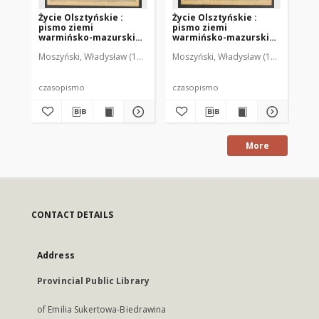
Życie Olsztyńskie :
Życie Olsztyńskie :
Życ
pismo ziemi
pismo ziemi
pi
warmińsko-mazurskiej,
warmińsko-mazurskiej,
wa
1949, nr 73
1949, nr 79
194
Moszyński, Władysław (1922-2001). Red.
Moszyński, Władysław (1922-2001). 
Mroczkowski, Włodzimierz (1
Mos
czasopismo
czasopismo
cz
More
CONTACT DETAILS
Address
Provincial Public Library
of Emilia Sukertowa-Biedrawina