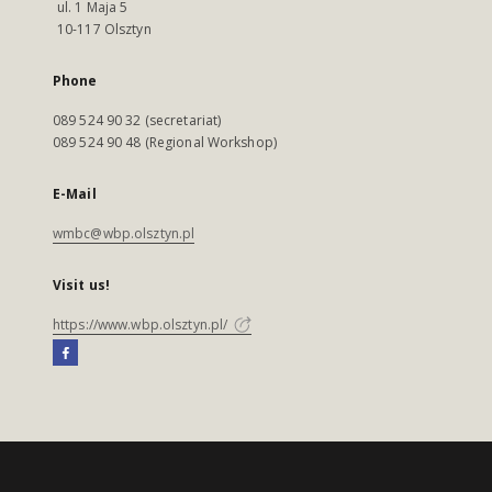
ul. 1 Maja 5
10-117 Olsztyn
Phone
089 524 90 32 (secretariat)
089 524 90 48 (Regional Workshop)
E-Mail
wmbc@wbp.olsztyn.pl
Visit us!
https://www.wbp.olsztyn.pl/