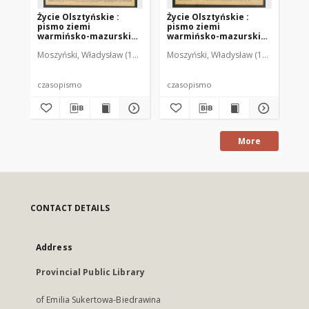
Życie Olsztyńskie :
Życie Olsztyńskie :
Życ
pismo ziemi
pismo ziemi
pi
warmińsko-mazurskiej,
warmińsko-mazurskiej,
wa
1949, nr 73
1949, nr 79
194
Moszyński, Władysław (1922-2001). Red.
Moszyński, Władysław (1922-2001). 
Mroczkowski, Włodzimierz (1
Mos
czasopismo
czasopismo
cz
More
CONTACT DETAILS
Address
Provincial Public Library
of Emilia Sukertowa-Biedrawina