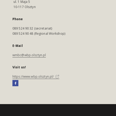
ul. 1 Maja 5
10-117 Olsztyn
Phone
089 524 90 32 (secretariat)
089 524 90 48 (Regional Workshop)
E-Mail
wmbc@wbp.olsztyn.pl
Visit us!
https://www.wbp.olsztyn.pl/