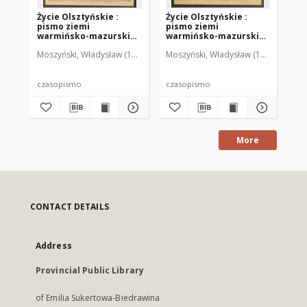
Życie Olsztyńskie :
Życie Olsztyńskie :
Życ
pismo ziemi
pismo ziemi
pi
warmińsko-mazurskiej,
warmińsko-mazurskiej,
wa
1949, nr 73
1949, nr 79
194
Moszyński, Władysław (1922-2001). Red.
Moszyński, Władysław (1922-2001). 
Mroczkowski, Włodzimierz (1
Mos
czasopismo
czasopismo
cz
More
CONTACT DETAILS
Address
Provincial Public Library
of Emilia Sukertowa-Biedrawina