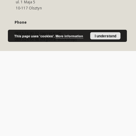
ul. 1 Maja 5
10-117 Olsztyn
Phone
089 524 90 32 (secretariat)
I understand
This page uses 'cookies'.
More information
089 524 90 48 (Regional Workshop)
E-Mail
wmbc@wbp.olsztyn.pl
Visit us!
https://www.wbp.olsztyn.pl/