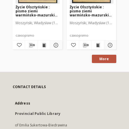
Życie Olsztyńskie :
Życie Olsztyńskie :
Życ
pismo ziemi
pismo ziemi
pi
warmińsko-mazurskiej,
warmińsko-mazurskiej,
wa
1949, nr 73
1949, nr 79
194
Moszyński, Władysław (1922-2001). Red.
Moszyński, Władysław (1922-2001). 
Mroczkowski, Włodzimierz (1
Mos
czasopismo
czasopismo
cz
More
CONTACT DETAILS
Address
Provincial Public Library
of Emilia Sukertowa-Biedrawina