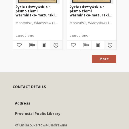
Życie Olsztyńskie :
Życie Olsztyńskie :
Życ
pismo ziemi
pismo ziemi
pi
warmińsko-mazurskiej,
warmińsko-mazurskiej,
wa
1949, nr 73
1949, nr 79
194
Moszyński, Władysław (1922-2001). Red.
Moszyński, Władysław (1922-2001). 
Mroczkowski, Włodzimierz (1
Mos
czasopismo
czasopismo
cz
More
CONTACT DETAILS
Address
Provincial Public Library
of Emilia Sukertowa-Biedrawina