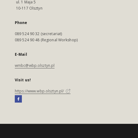
ul. 1 Maja 5
10-117 Olsztyn
Phone
089 524 90 32 (secretariat)
089 524 90 48 (Regional Workshop)
E-Mail
wmbc@wbp.olsztyn.pl
Visit us!
https://www.wbp.olsztyn.pl/