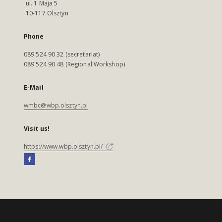
ul. 1 Maja 5
10-117 Olsztyn
Phone
089 524 90 32 (secretariat)
089 524 90 48 (Regional Workshop)
E-Mail
wmbc@wbp.olsztyn.pl
Visit us!
https://www.wbp.olsztyn.pl/