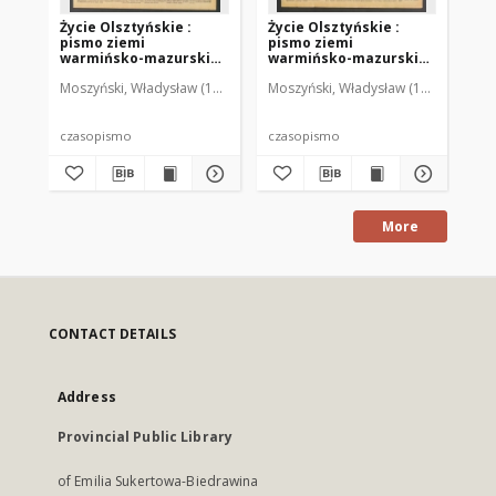
Życie Olsztyńskie :
Życie Olsztyńskie :
Życ
pismo ziemi
pismo ziemi
pi
warmińsko-mazurskiej,
warmińsko-mazurskiej,
wa
1949, nr 73
1949, nr 79
194
Moszyński, Władysław (1922-2001). Red.
Moszyński, Władysław (1922-2001). 
Mroczkowski, Włodzimierz (1
Mos
czasopismo
czasopismo
cz
More
CONTACT DETAILS
Address
Provincial Public Library
of Emilia Sukertowa-Biedrawina