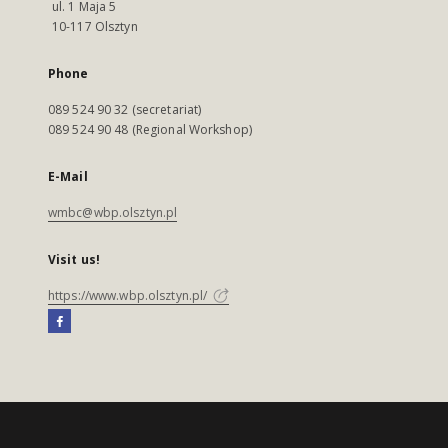
ul. 1 Maja 5
10-117 Olsztyn
Phone
089 524 90 32 (secretariat)
089 524 90 48 (Regional Workshop)
E-Mail
wmbc@wbp.olsztyn.pl
Visit us!
https://www.wbp.olsztyn.pl/