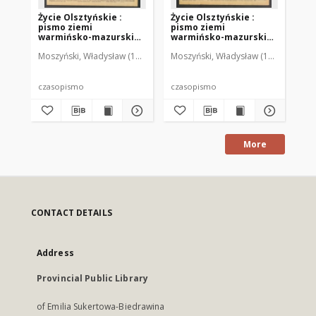
Życie Olsztyńskie :
Życie Olsztyńskie :
Życ
pismo ziemi
pismo ziemi
pi
warmińsko-mazurskiej,
warmińsko-mazurskiej,
wa
1949, nr 73
1949, nr 79
194
Moszyński, Władysław (1922-2001). Red.
Moszyński, Władysław (1922-2001). 
Mroczkowski, Włodzimierz (1
Mos
czasopismo
czasopismo
cz
More
CONTACT DETAILS
Address
Provincial Public Library
of Emilia Sukertowa-Biedrawina