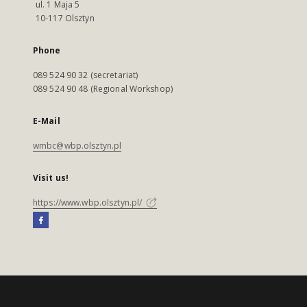
ul. 1 Maja 5
10-117 Olsztyn
Phone
089 524 90 32 (secretariat)
089 524 90 48 (Regional Workshop)
E-Mail
wmbc@wbp.olsztyn.pl
Visit us!
https://www.wbp.olsztyn.pl/