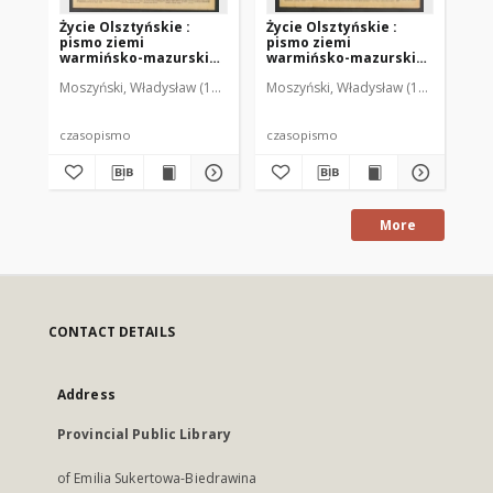
Życie Olsztyńskie :
Życie Olsztyńskie :
Życ
pismo ziemi
pismo ziemi
pi
warmińsko-mazurskiej,
warmińsko-mazurskiej,
wa
1949, nr 73
1949, nr 79
194
Moszyński, Władysław (1922-2001). Red.
Moszyński, Władysław (1922-2001). 
Mroczkowski, Włodzimierz (1
Mos
czasopismo
czasopismo
cz
More
CONTACT DETAILS
Address
Provincial Public Library
of Emilia Sukertowa-Biedrawina