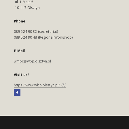
ul. 1 Maja 5
10-117 Olsztyn
Phone
089 524 90 32 (secretariat)
089 524 90 48 (Regional Workshop)
E-Mail
wmbc@wbp.olsztyn.pl
Visit us!
https://www.wbp.olsztyn.pl/