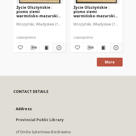
Życie Olsztyńskie :
Życie Olsztyńskie :
Życ
pismo ziemi
pismo ziemi
pi
warmińsko-mazurskiej,
warmińsko-mazurskiej,
wa
1949, nr 73
1949, nr 79
194
Moszyński, Władysław (1922-2001). Red.
Moszyński, Władysław (1922-2001). 
Mroczkowski, Włodzimierz (1
Mos
czasopismo
czasopismo
cz
More
CONTACT DETAILS
Address
Provincial Public Library
of Emilia Sukertowa-Biedrawina