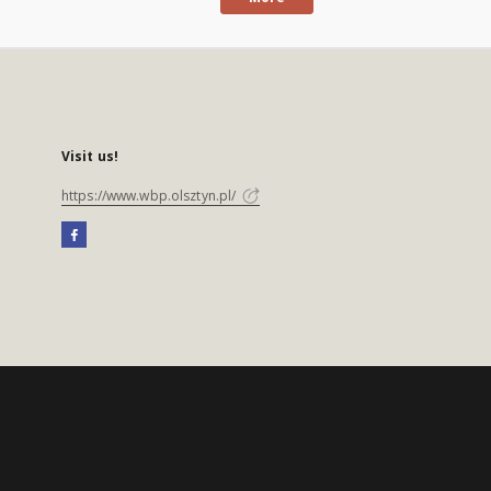
Visit us!
https://www.wbp.olsztyn.pl/