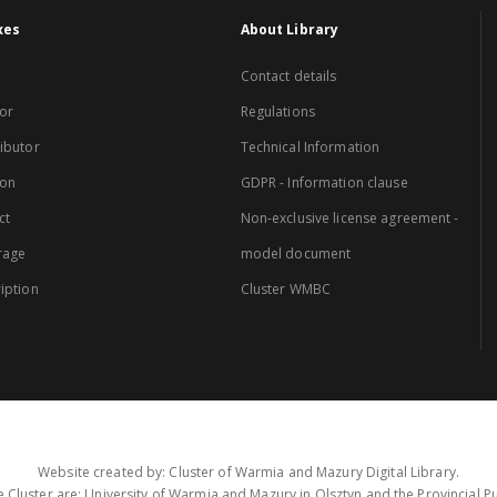
xes
About Library
Contact details
or
Regulations
ibutor
Technical Information
ion
GDPR - Information clause
ct
Non-exclusive license agreement -
rage
model document
iption
Cluster WMBC
Website created by: Cluster of Warmia and Mazury Digital Library.
 Cluster are: University of Warmia and Mazury in Olsztyn and the Provincial Pub