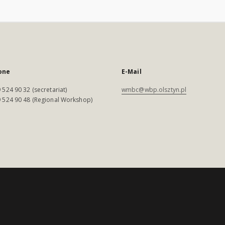
one
E-Mail
 524 90 32 (secretariat)
wmbc@wbp.olsztyn.pl
 524 90 48 (Regional Workshop)