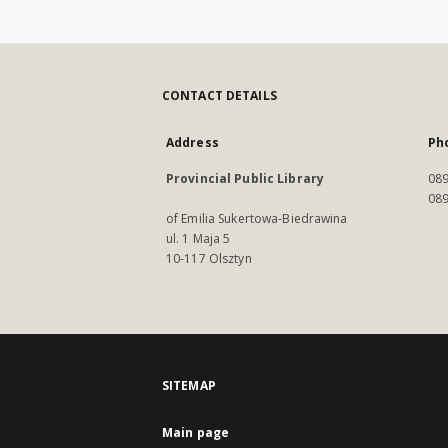
CONTACT DETAILS
Address
Ph
Provincial Public Library
089
089
of Emilia Sukertowa-Biedrawina
ul. 1 Maja 5
10-117 Olsztyn
SITEMAP
Main page