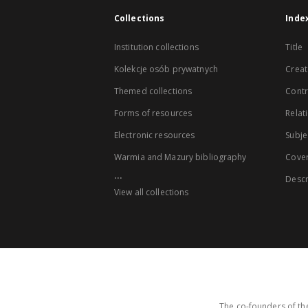
Collections
Inde
Institution collections
Title
Kolekcje osób prywatnych
Creat
Themed collections
Contr
Forms of resources
Relat
Electronic resources
Subje
Warmia and Mazury bibliography
Cove
...
Descr
View all collections
The co-founders of the