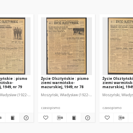
tyńskie : pismo
Życie Olsztyńskie : pismo
Życie Olsztyńsk
mińsko-
ziemi warmińsko-
ziemi warmińsk
 1949, nr 79
mazurskiej, 1949, nr 78
mazurskiej, 1949
Władysław (1922-2001). Red.
wski, Włodzimierz (1902-1971). Red.
Moszyński, Władysław (1922-2001). Red.
Mroczkowski, Włodzimierz (1902-1971). Red.
Osiecki, Andrzej. Red.
Moszyński, Władys
Mroczkowski, 
Osiec
czasopismo
czasopismo