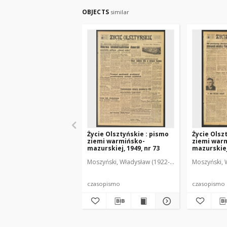
OBJECTS
similar
Życie Olsztyńskie : pismo
Życie Olsz
ziemi warmińsko-
ziemi war
mazurskiej, 1949, nr 73
mazurskiej,
Moszyński, Władysław (1922-2001). Red.
Moszyński, 
Mroczko
czasopismo
czasopismo