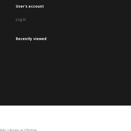
User's account
Log in
Recently viewed
lic Library in Olsztyn.