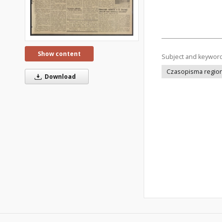
Show content
Subject and keywor
Czasopisma regiona
Download