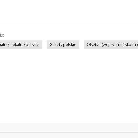
ds:
lne i lokalne polskie
Gazety polskie
Olsztyn (woj. warmińsko-ma