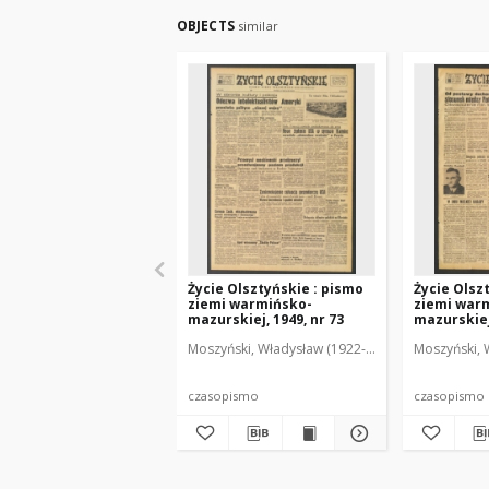
OBJECTS
similar
Życie Olsztyńskie : pismo
Życie Olsz
ziemi warmińsko-
ziemi war
mazurskiej, 1949, nr 73
mazurskiej,
Moszyński, Władysław (1922-2001). Red.
Moszyński, 
Mroczko
czasopismo
czasopismo