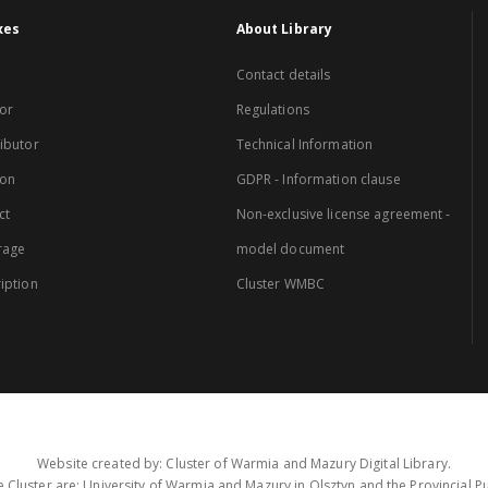
xes
About Library
Contact details
or
Regulations
ibutor
Technical Information
ion
GDPR - Information clause
ct
Non-exclusive license agreement -
rage
model document
iption
Cluster WMBC
Website created by: Cluster of Warmia and Mazury Digital Library.
 Cluster are: University of Warmia and Mazury in Olsztyn and the Provincial Pub