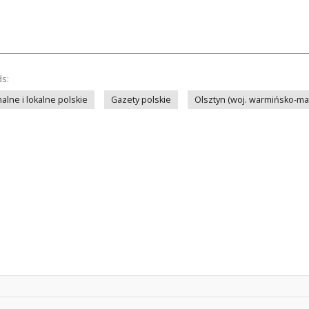
ds:
lne i lokalne polskie
Gazety polskie
Olsztyn (woj. warmińsko-ma