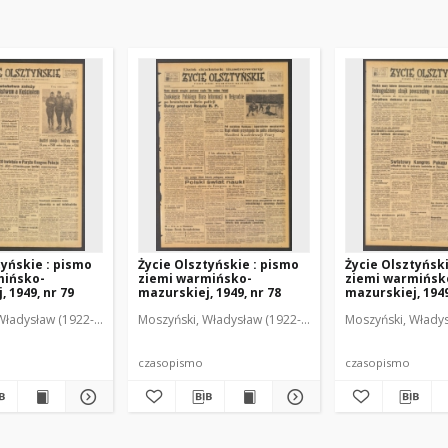
tyńskie : pismo
Życie Olsztyńskie : pismo
Życie Olsztyńsk
mińsko-
ziemi warmińsko-
ziemi warmińsk
 1949, nr 79
mazurskiej, 1949, nr 78
mazurskiej, 1949
Władysław (1922-2001). Red.
wski, Włodzimierz (1902-1971). Red.
Moszyński, Władysław (1922-2001). Red.
Mroczkowski, Włodzimierz (1902-1971). Red.
Osiecki, Andrzej. Red.
Moszyński, Władys
Mroczkowski, 
Osiec
czasopismo
czasopismo