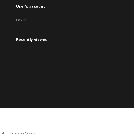
User's account
Log in
Recently viewed
lic Library in Olsztyn.