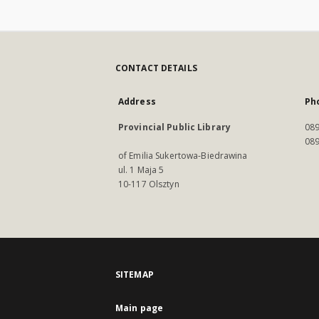
CONTACT DETAILS
Address
Ph
Provincial Public Library
089
089
of Emilia Sukertowa-Biedrawina
ul. 1 Maja 5
10-117 Olsztyn
SITEMAP
Main page