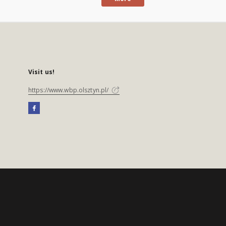
Visit us!
https://www.wbp.olsztyn.pl/