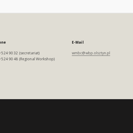
one
E-Mail
 524 90 32 (secretariat)
wmbc@wbp.olsztyn.pl
 524 90 48 (Regional Workshop)