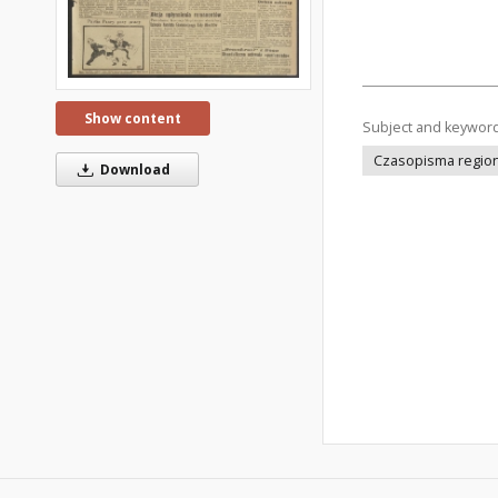
Show content
Subject and keywor
Czasopisma regiona
Download