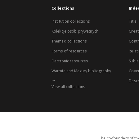
Collections
Inde
Institution collections
Title
Kolekcje osób prywatnych
Creat
Themed collections
Contr
Forms of resources
Relat
Electronic resources
Subje
Warmia and Mazury bibliography
Cove
...
Descr
View all collections
The co-founders of the