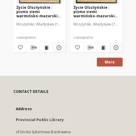
Życie Olsztyńskie :
Życie Olsztyńskie :
Życ
pismo ziemi
pismo ziemi
pi
warmińsko-mazurskiej,
warmińsko-mazurskiej,
wa
1949, nr 73
1949, nr 79
194
Moszyński, Władysław (1922-2001). Red.
Moszyński, Władysław (1922-2001). 
Mroczkowski, Włodzimierz (1
Mos
czasopismo
czasopismo
cz
More
CONTACT DETAILS
Address
Provincial Public Library
of Emilia Sukertowa-Biedrawina