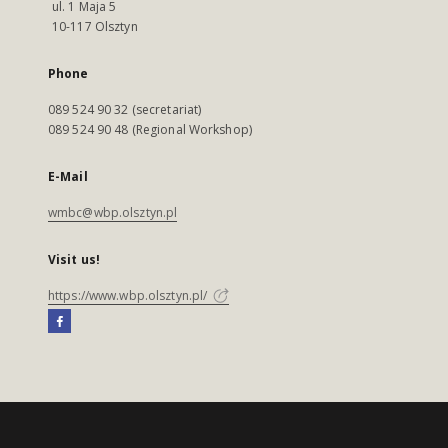
ul. 1 Maja 5
10-117 Olsztyn
Phone
089 524 90 32 (secretariat)
089 524 90 48 (Regional Workshop)
E-Mail
wmbc@wbp.olsztyn.pl
Visit us!
https://www.wbp.olsztyn.pl/