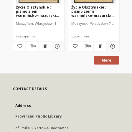
Życie Olsztyńskie :
Życie Olsztyńskie :
Życ
pismo ziemi
pismo ziemi
pi
warmińsko-mazurskiej,
warmińsko-mazurskiej,
wa
1949, nr 73
1949, nr 79
194
Moszyński, Władysław (1922-2001). Red.
Moszyński, Władysław (1922-2001). 
Mroczkowski, Włodzimierz (1
Mos
czasopismo
czasopismo
cz
More
CONTACT DETAILS
Address
Provincial Public Library
of Emilia Sukertowa-Biedrawina