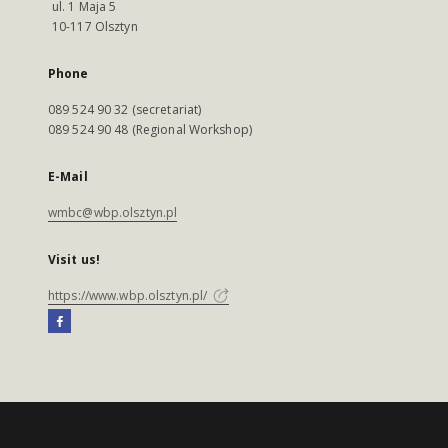
ul. 1 Maja 5
10-117 Olsztyn
Phone
089 524 90 32 (secretariat)
089 524 90 48 (Regional Workshop)
E-Mail
wmbc@wbp.olsztyn.pl
Visit us!
https://www.wbp.olsztyn.pl/