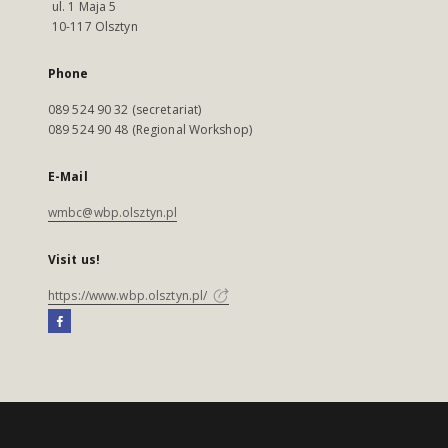
ul. 1 Maja 5
10-117 Olsztyn
Phone
089 524 90 32 (secretariat)
089 524 90 48 (Regional Workshop)
E-Mail
wmbc@wbp.olsztyn.pl
Visit us!
https://www.wbp.olsztyn.pl/