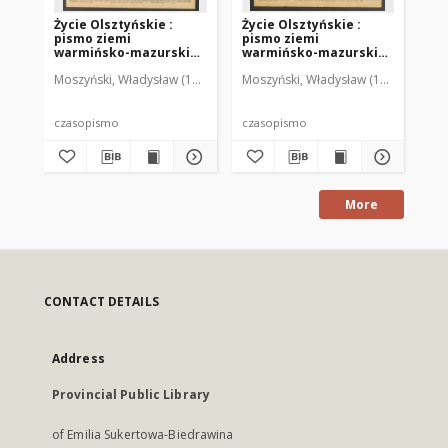
Życie Olsztyńskie :
Życie Olsztyńskie :
Życ
pismo ziemi
pismo ziemi
pi
warmińsko-mazurskiej,
warmińsko-mazurskiej,
wa
1949, nr 73
1949, nr 79
194
Moszyński, Władysław (1922-2001). Red.
Moszyński, Władysław (1922-2001). 
Mroczkowski, Włodzimierz (1
Mos
czasopismo
czasopismo
cz
More
CONTACT DETAILS
Address
Provincial Public Library
of Emilia Sukertowa-Biedrawina