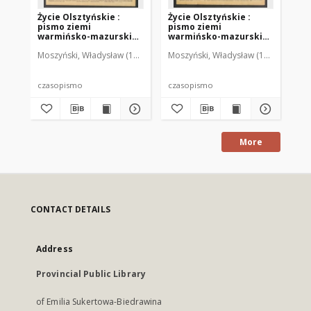
Życie Olsztyńskie :
Życie Olsztyńskie :
Życ
pismo ziemi
pismo ziemi
pi
warmińsko-mazurskiej,
warmińsko-mazurskiej,
wa
1949, nr 73
1949, nr 79
194
Moszyński, Władysław (1922-2001). Red.
Moszyński, Władysław (1922-2001). 
Mroczkowski, Włodzimierz (1
Mos
czasopismo
czasopismo
cz
More
CONTACT DETAILS
Address
Provincial Public Library
of Emilia Sukertowa-Biedrawina