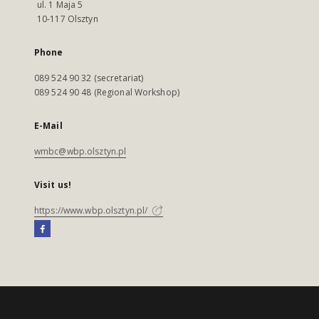
ul. 1 Maja 5
10-117 Olsztyn
Phone
089 524 90 32 (secretariat)
089 524 90 48 (Regional Workshop)
E-Mail
wmbc@wbp.olsztyn.pl
Visit us!
https://www.wbp.olsztyn.pl/