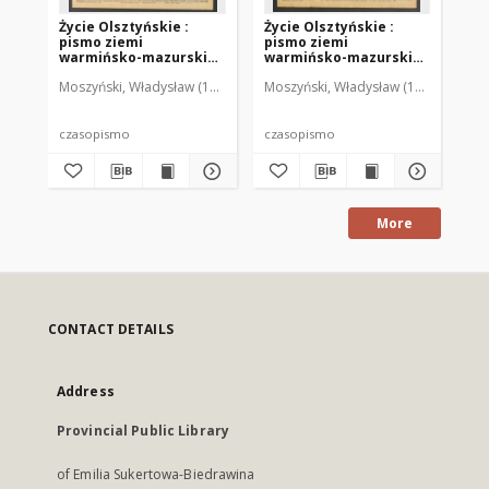
Życie Olsztyńskie :
Życie Olsztyńskie :
Życ
pismo ziemi
pismo ziemi
pi
warmińsko-mazurskiej,
warmińsko-mazurskiej,
wa
1949, nr 73
1949, nr 79
194
Moszyński, Władysław (1922-2001). Red.
Moszyński, Władysław (1922-2001). 
Mroczkowski, Włodzimierz (1
Mos
czasopismo
czasopismo
cz
More
CONTACT DETAILS
Address
Provincial Public Library
of Emilia Sukertowa-Biedrawina