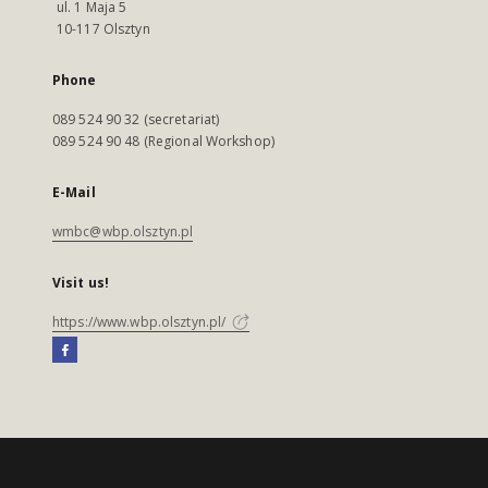
ul. 1 Maja 5
10-117 Olsztyn
Phone
089 524 90 32 (secretariat)
089 524 90 48 (Regional Workshop)
E-Mail
wmbc@wbp.olsztyn.pl
Visit us!
https://www.wbp.olsztyn.pl/