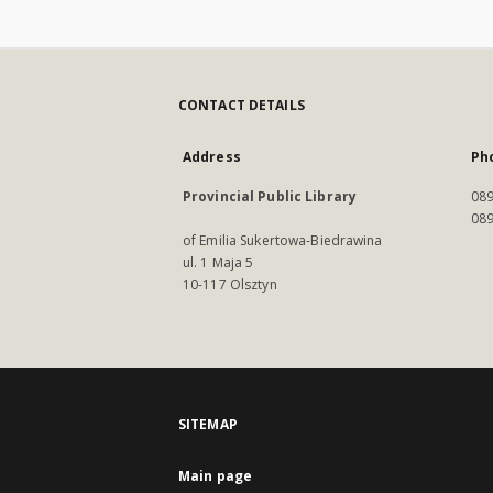
CONTACT DETAILS
Address
Ph
Provincial Public Library
089
089
of Emilia Sukertowa-Biedrawina
ul. 1 Maja 5
10-117 Olsztyn
SITEMAP
Main page