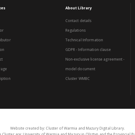
xes
About Library
Contact details
or
Regulations
ibutor
Technical Information
ion
GDPR - Information clause
ct
Non-exclusive license agreement -
rage
model document
iption
Cluster WMBC
Website created by: Cluster of Warmia and Mazury Digital Library.
 Cluster are: University of Warmia and Mazury in Olsztyn and the Provincial Pub