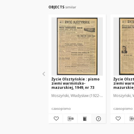
OBJECTS
similar
Życie Olsztyńskie : pismo
Życie Olsz
ziemi warmińsko-
ziemi war
mazurskiej, 1949, nr 73
mazurskiej,
Moszyński, Władysław (1922-2001). Red.
Moszyński, 
Mroczko
czasopismo
czasopismo