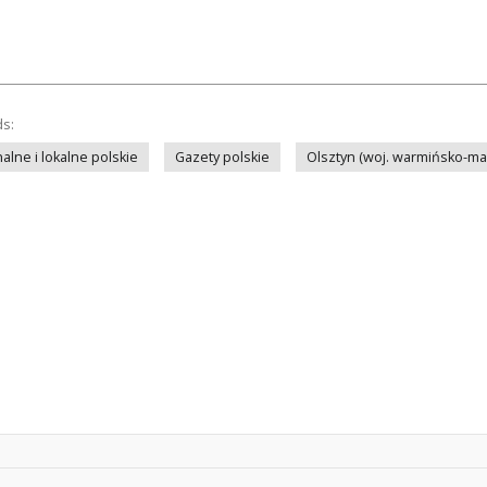
ds:
lne i lokalne polskie
Gazety polskie
Olsztyn (woj. warmińsko-ma