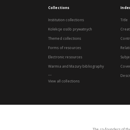
Collections
Inde
Institution collections
Title
Kolekcje osób prywatnych
Creat
Themed collections
Contr
Forms of resources
Relat
Electronic resources
Subje
Warmia and Mazury bibliography
Cove
...
Descr
View all collections
The co-founders of the