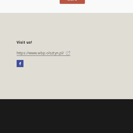
Visit us!
https://www.wbp.olsztyn.pl/