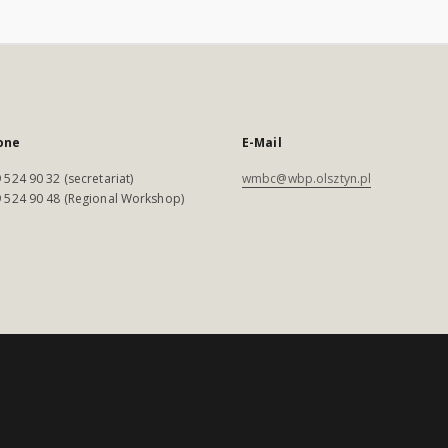
one
E-Mail
 524 90 32 (secretariat)
wmbc@wbp.olsztyn.pl
 524 90 48 (Regional Workshop)