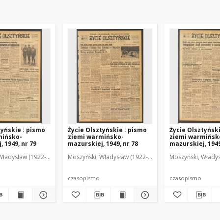
tyńskie : pismo
Życie Olsztyńskie : pismo
Życie Olsztyńsk
mińsko-
ziemi warmińsko-
ziemi warmińsk
 1949, nr 79
mazurskiej, 1949, nr 78
mazurskiej, 1949
Władysław (1922-2001). Red.
wski, Włodzimierz (1902-1971). Red.
Moszyński, Władysław (1922-2001). Red.
Mroczkowski, Włodzimierz (1902-1971). Red.
Osiecki, Andrzej. Red.
Moszyński, Władys
Mroczkowski, 
Osiec
czasopismo
czasopismo