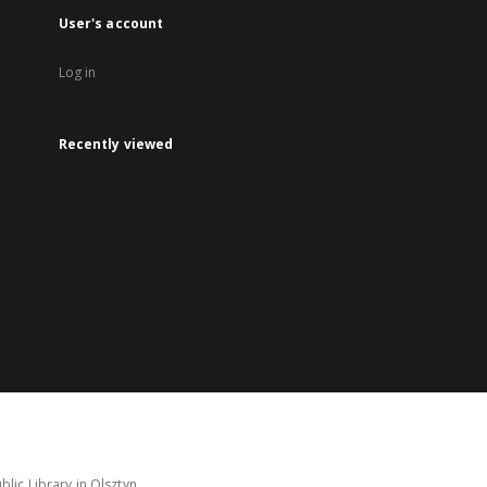
User's account
Log in
Recently viewed
lic Library in Olsztyn.