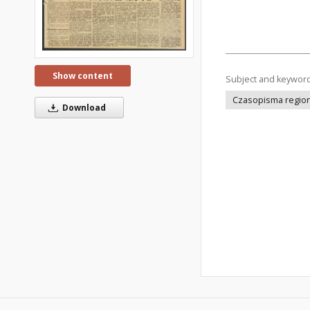
Show content
Subject and keywor
Czasopisma regiona
Download