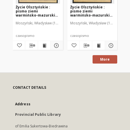
Życie Olsztyńskie :
Życie Olsztyńskie :
Życ
pismo ziemi
pismo ziemi
pi
warmińsko-mazurskiej,
warmińsko-mazurskiej,
wa
1949, nr 73
1949, nr 79
194
Moszyński, Władysław (1922-2001). Red.
Moszyński, Władysław (1922-2001). 
Mroczkowski, Włodzimierz (1
Mos
czasopismo
czasopismo
cz
More
CONTACT DETAILS
Address
Provincial Public Library
of Emilia Sukertowa-Biedrawina