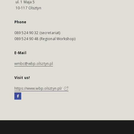
ul. 1 Maja 5
10-117 Olsztyn
Phone
089 524 90 32 (secretariat)
089 524 90 48 (Regional Workshop)
E-Mail
wmbc@wbp.olsztyn.pl
Visit us!
https://www.wbp.olsztyn.pl/