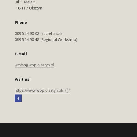
ul. 1 Maja 5
10-117 Olsztyn
Phone
089 524 90 32 (secretariat)
089 524 90 48 (Regional Workshop)
E-Mail
wmbc@wbp.olsztyn.pl
Visit us!
https://www.wbp.olsztyn.pl/