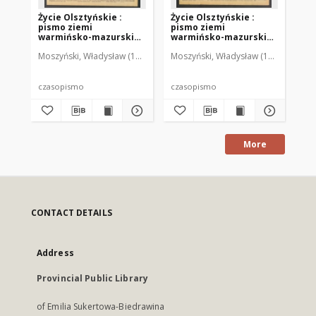
Życie Olsztyńskie :
Życie Olsztyńskie :
Życ
pismo ziemi
pismo ziemi
pi
warmińsko-mazurskiej,
warmińsko-mazurskiej,
wa
1949, nr 73
1949, nr 79
194
Moszyński, Władysław (1922-2001). Red.
Moszyński, Władysław (1922-2001). 
Mroczkowski, Włodzimierz (1
Mos
czasopismo
czasopismo
cz
More
CONTACT DETAILS
Address
Provincial Public Library
of Emilia Sukertowa-Biedrawina