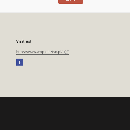
Visit us!
https://www.wbp.olsztyn.pl/