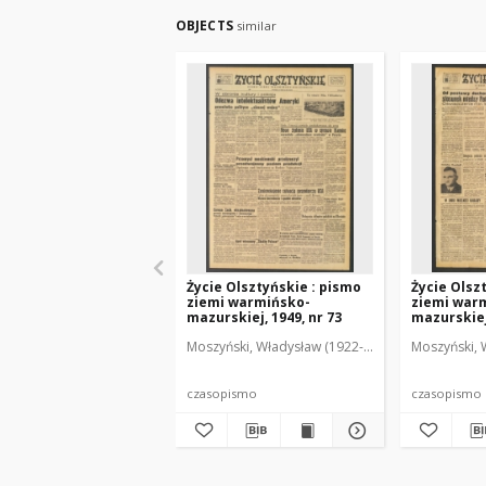
OBJECTS
similar
Życie Olsztyńskie : pismo
Życie Olsz
ziemi warmińsko-
ziemi war
mazurskiej, 1949, nr 73
mazurskiej,
Moszyński, Władysław (1922-2001). Red.
Moszyński, 
Mroczko
czasopismo
czasopismo