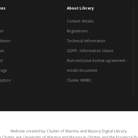
xes
About Library
Contact details
or
Regulations
ibutor
Technical Information
ion
GDPR - Information clause
ct
Non-exclusive license agreement -
rage
model document
iption
Cluster WMBC
Website created by: Cluster of Warmia and Mazury Digital Library.
 Cluster are: University of Warmia and Mazury in Olsztyn and the Provincial Pub