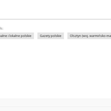
ds:
lne i lokalne polskie
Gazety polskie
Olsztyn (woj. warmińsko-ma