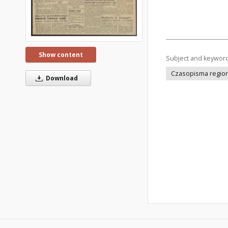
Show content
Subject and keywor
Czasopisma regiona
Download