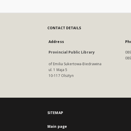
CONTACT DETAILS
Address
Ph
Provincial Public Library
089
089
of Emilia Sukertowa-Biedrawina
ul. 1 Maja 5
10-117 Olsztyn
SITEMAP
Main page