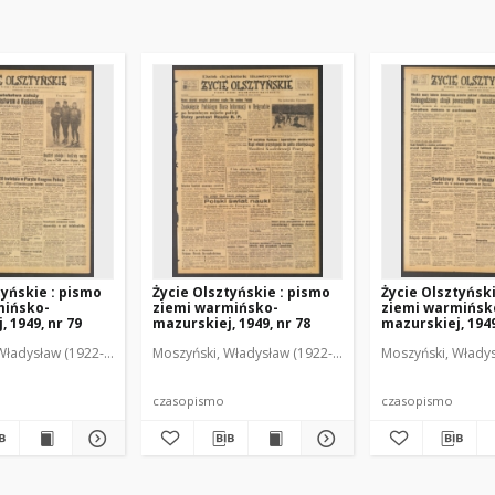
tyńskie : pismo
Życie Olsztyńskie : pismo
Życie Olsztyńsk
mińsko-
ziemi warmińsko-
ziemi warmińsk
 1949, nr 79
mazurskiej, 1949, nr 78
mazurskiej, 1949
Władysław (1922-2001). Red.
wski, Włodzimierz (1902-1971). Red.
Moszyński, Władysław (1922-2001). Red.
Mroczkowski, Włodzimierz (1902-1971). Red.
Osiecki, Andrzej. Red.
Moszyński, Władys
Mroczkowski, 
Osiec
czasopismo
czasopismo