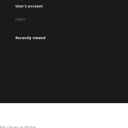
User's account
Log in
Recently viewed
lic Library in Olsztyn.