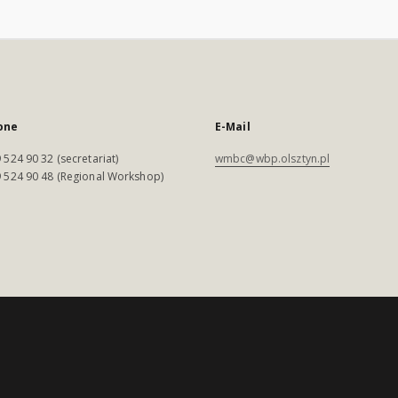
one
E-Mail
 524 90 32 (secretariat)
wmbc@wbp.olsztyn.pl
 524 90 48 (Regional Workshop)