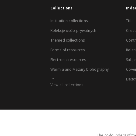
Collections
Inde
Institution collections
Title
Kolekcje osób prywatnych
Creat
Themed collections
Contr
Forms of resources
Relat
Electronic resources
Subje
Warmia and Mazury bibliography
Cove
...
Descr
View all collections
The co-founders of the