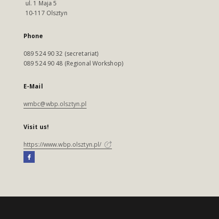
ul. 1 Maja 5
10-117 Olsztyn
Phone
089 524 90 32 (secretariat)
089 524 90 48 (Regional Workshop)
E-Mail
wmbc@wbp.olsztyn.pl
Visit us!
https://www.wbp.olsztyn.pl/