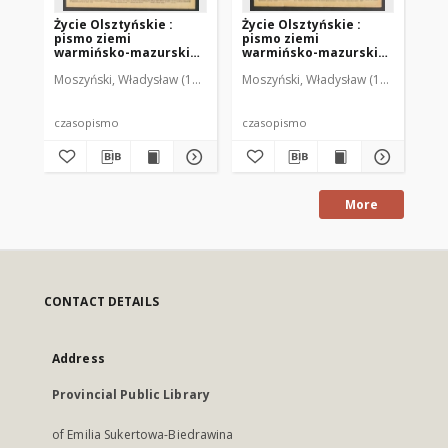
Życie Olsztyńskie :
Życie Olsztyńskie :
Życ
pismo ziemi
pismo ziemi
pi
warmińsko-mazurskiej,
warmińsko-mazurskiej,
wa
1949, nr 73
1949, nr 79
194
Moszyński, Władysław (1922-2001). Red.
Moszyński, Władysław (1922-2001). 
Mroczkowski, Włodzimierz (1
Mos
czasopismo
czasopismo
cz
More
CONTACT DETAILS
Address
Provincial Public Library
of Emilia Sukertowa-Biedrawina