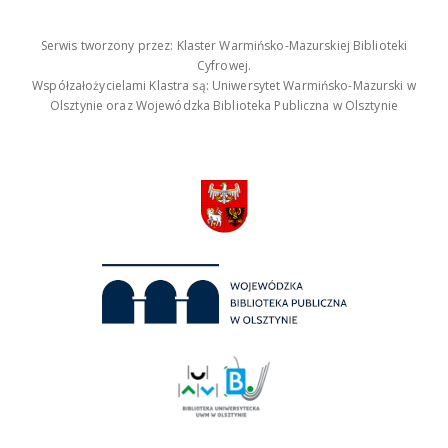
Serwis tworzony przez: Klaster Warmińsko-Mazurskiej Biblioteki
Cyfrowej.
Współzałożycielami Klastra są: Uniwersytet Warmińsko-Mazurski w
Olsztynie oraz Wojewódzka Biblioteka Publiczna w Olsztynie