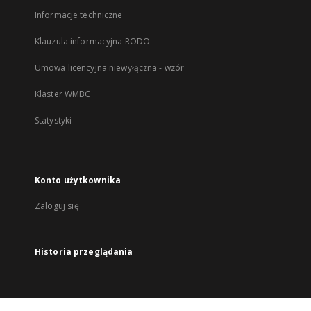
Informacje techniczne
Klauzula informacyjna RODO
Umowa licencyjna niewyłączna - wzór
Klaster WMBC
Statystyki
Konto użytkownika
Zaloguj się
Historia przeglądania