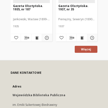
Gazeta Olsztyńska.
Gazeta Olsztyńska.
Ga
1935, nr 187
1937, nr 35
193
Jankowski, Wacław (1899-1975). Red.
Pieniężny, Seweryn (1890-1940). Red
Jan
1935
1937
193
Więcej
DANE KONTAKTOWE
Adres
Wojewódzka Biblioteka Publiczna
im. Emilii Sukertowej-Biedrawiny