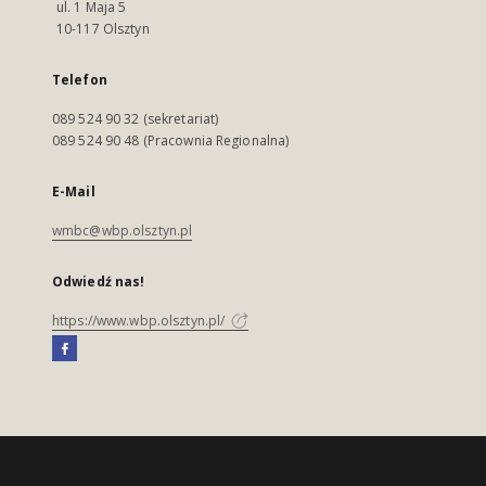
ul. 1 Maja 5
10-117 Olsztyn
Telefon
089 524 90 32 (sekretariat)
089 524 90 48 (Pracownia Regionalna)
E-Mail
wmbc@wbp.olsztyn.pl
Odwiedź nas!
https://www.wbp.olsztyn.pl/