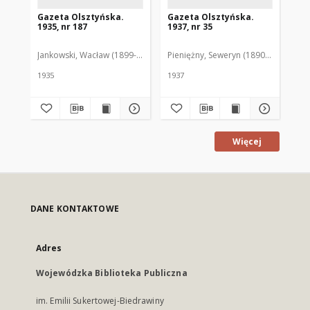
Gazeta Olsztyńska.
Gazeta Olsztyńska.
Ga
1935, nr 187
1937, nr 35
193
Jankowski, Wacław (1899-1975). Red.
Pieniężny, Seweryn (1890-1940). Red
Jan
1935
1937
193
Więcej
DANE KONTAKTOWE
Adres
Wojewódzka Biblioteka Publiczna
im. Emilii Sukertowej-Biedrawiny