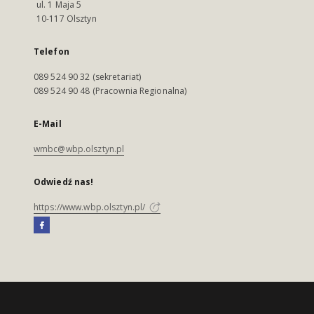
ul. 1 Maja 5
10-117 Olsztyn
Telefon
089 524 90 32 (sekretariat)
089 524 90 48 (Pracownia Regionalna)
E-Mail
wmbc@wbp.olsztyn.pl
Odwiedź nas!
https://www.wbp.olsztyn.pl/