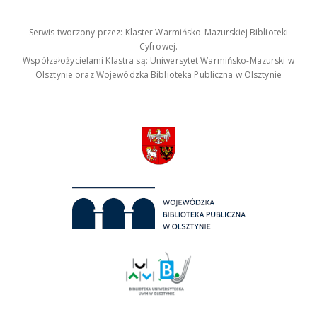
Serwis tworzony przez: Klaster Warmińsko-Mazurskiej Biblioteki
Cyfrowej.
Współzałożycielami Klastra są: Uniwersytet Warmińsko-Mazurski w
Olsztynie oraz Wojewódzka Biblioteka Publiczna w Olsztynie