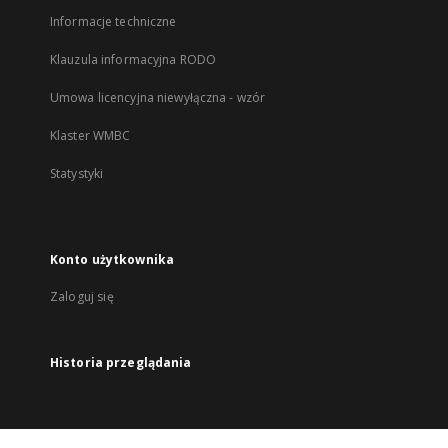
Informacje techniczne
Klauzula informacyjna RODO
Umowa licencyjna niewyłączna - wzór
Klaster WMBC
Statystyki
Konto użytkownika
Zaloguj się
Historia przeglądania