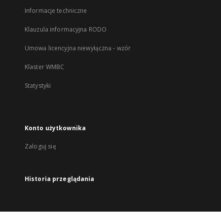
Informacje techniczne
Klauzula informacyjna RODO
Umowa licencyjna niewyłączna - wzór
Klaster WMBC
Statystyki
Konto użytkownika
Zaloguj się
Historia przeglądania