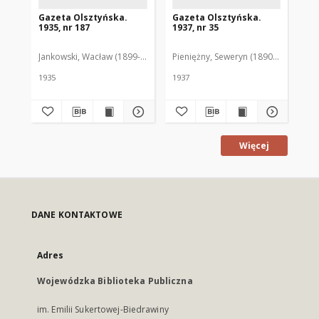
Gazeta Olsztyńska.
Gazeta Olsztyńska.
Ga
1935, nr 187
1937, nr 35
193
Jankowski, Wacław (1899-1975). Red.
Pieniężny, Seweryn (1890-1940). Red
Jan
1935
1937
193
Więcej
DANE KONTAKTOWE
Adres
Wojewódzka Biblioteka Publiczna
im. Emilii Sukertowej-Biedrawiny