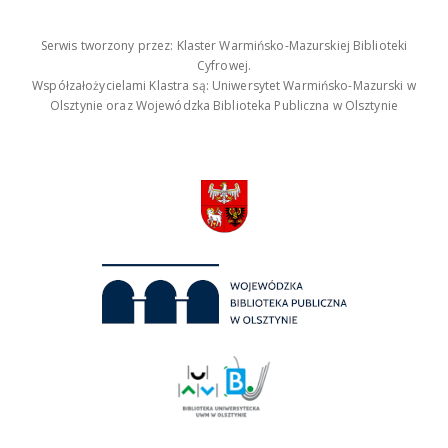
Serwis tworzony przez: Klaster Warmińsko-Mazurskiej Biblioteki
Cyfrowej.
Współzałożycielami Klastra są: Uniwersytet Warmińsko-Mazurski w
Olsztynie oraz Wojewódzka Biblioteka Publiczna w Olsztynie