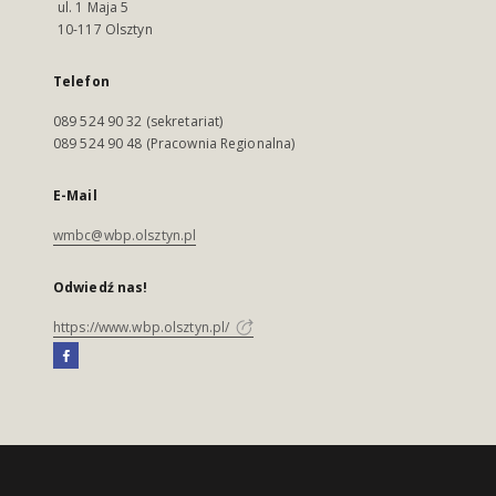
ul. 1 Maja 5
10-117 Olsztyn
Telefon
089 524 90 32 (sekretariat)
089 524 90 48 (Pracownia Regionalna)
E-Mail
wmbc@wbp.olsztyn.pl
Odwiedź nas!
https://www.wbp.olsztyn.pl/