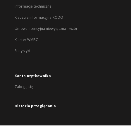
Informacje techniczne
Klauzula informacyjna RODO
Umowa licencyjna niewyłączna - wzór
Klaster WMBC
Statystyki
Konto użytkownika
Zaloguj się
Historia przeglądania