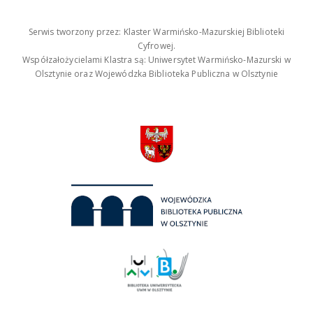
Serwis tworzony przez: Klaster Warmińsko-Mazurskiej Biblioteki
Cyfrowej.
Współzałożycielami Klastra są: Uniwersytet Warmińsko-Mazurski w
Olsztynie oraz Wojewódzka Biblioteka Publiczna w Olsztynie