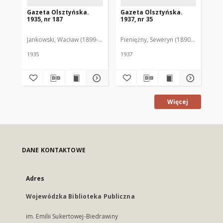
Gazeta Olsztyńska.
Gazeta Olsztyńska.
Ga
1935, nr 187
1937, nr 35
193
Jankowski, Wacław (1899-1975). Red.
Pieniężny, Seweryn (1890-1940). Red
Jan
1935
1937
193
Więcej
DANE KONTAKTOWE
Adres
Wojewódzka Biblioteka Publiczna
im. Emilii Sukertowej-Biedrawiny