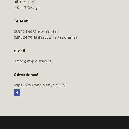
ul. 1 Maja 5
10-117 Olsztyn
Telefon
089 524 90 32 (sekretariat)
089 524 90 48 (Pracownia Regionalna)
E-Mail
wmbc@wbp.olsztyn.pl
Odwiedź nas!
https://www.wbp.olsztyn.pl/