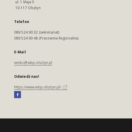
ul. 1 Maja 5
10-117 Olsztyn
Telefon
089 524 90 32 (sekretariat)
089 524 90 48 (Pracownia Regionalna)
E-Mail
wmbc@wbp.olsztyn.pl
Odwiedź nas!
https://www.wbp.olsztyn.pl/