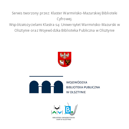
Serwis tworzony przez: Klaster Warmińsko-Mazurskiej Biblioteki
Cyfrowej.
Współzałożycielami Klastra są: Uniwersytet Warmińsko-Mazurski w
Olsztynie oraz Wojewódzka Biblioteka Publiczna w Olsztynie