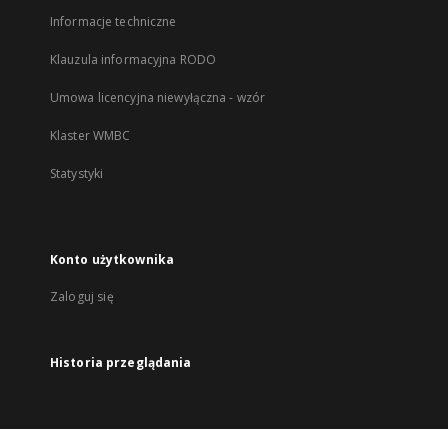
Informacje techniczne
Klauzula informacyjna RODO
Umowa licencyjna niewyłączna - wzór
Klaster WMBC
Statystyki
Konto użytkownika
Zaloguj się
Historia przeglądania