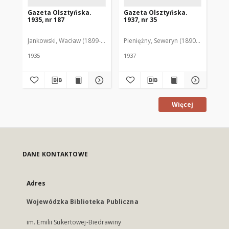
Gazeta Olsztyńska.
Gazeta Olsztyńska.
Ga
1935, nr 187
1937, nr 35
193
Jankowski, Wacław (1899-1975). Red.
Pieniężny, Seweryn (1890-1940). Red
Jan
1935
1937
193
Więcej
DANE KONTAKTOWE
Adres
Wojewódzka Biblioteka Publiczna
im. Emilii Sukertowej-Biedrawiny