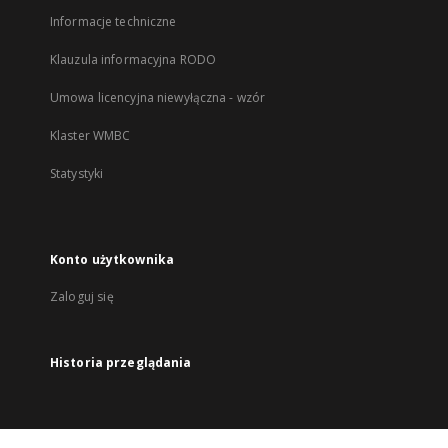
Informacje techniczne
Klauzula informacyjna RODO
Umowa licencyjna niewyłączna - wzór
Klaster WMBC
Statystyki
Konto użytkownika
Zaloguj się
Historia przeglądania