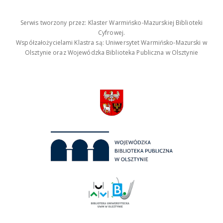
Serwis tworzony przez: Klaster Warmińsko-Mazurskiej Biblioteki
Cyfrowej.
Współzałożycielami Klastra są: Uniwersytet Warmińsko-Mazurski w
Olsztynie oraz Wojewódzka Biblioteka Publiczna w Olsztynie