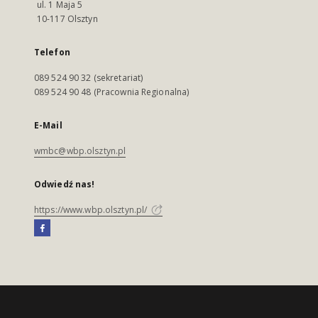
ul. 1 Maja 5
10-117 Olsztyn
Telefon
089 524 90 32 (sekretariat)
089 524 90 48 (Pracownia Regionalna)
E-Mail
wmbc@wbp.olsztyn.pl
Odwiedź nas!
https://www.wbp.olsztyn.pl/