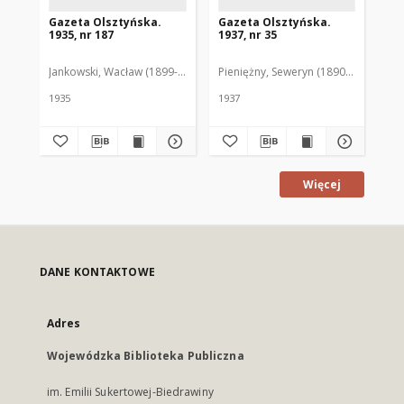
Gazeta Olsztyńska.
Gazeta Olsztyńska.
Ga
1935, nr 187
1937, nr 35
193
Jankowski, Wacław (1899-1975). Red.
Pieniężny, Seweryn (1890-1940). Red
Jan
1935
1937
193
Więcej
DANE KONTAKTOWE
Adres
Wojewódzka Biblioteka Publiczna
im. Emilii Sukertowej-Biedrawiny