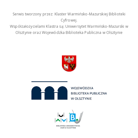
Serwis tworzony przez: Klaster Warmińsko-Mazurskiej Biblioteki
Cyfrowej.
Współzałożycielami Klastra są: Uniwersytet Warmińsko-Mazurski w
Olsztynie oraz Wojewódzka Biblioteka Publiczna w Olsztynie