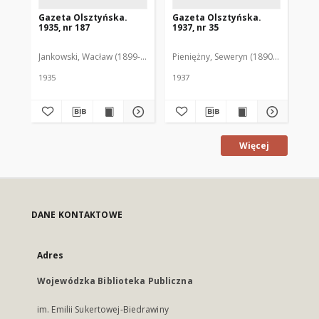
Gazeta Olsztyńska.
Gazeta Olsztyńska.
Ga
1935, nr 187
1937, nr 35
193
Jankowski, Wacław (1899-1975). Red.
Pieniężny, Seweryn (1890-1940). Red
Jan
1935
1937
193
Więcej
DANE KONTAKTOWE
Adres
Wojewódzka Biblioteka Publiczna
im. Emilii Sukertowej-Biedrawiny