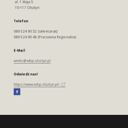
ul. 1 Maja 5
10-117 Olsztyn
Telefon
089 524 90 32 (sekretariat)
089 524 90 48 (Pracownia Regionalna)
E-Mail
wmbc@wbp.olsztyn.pl
Odwiedź nas!
https://www.wbp.olsztyn.pl/