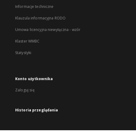
Informacje techniczne
Klauzula informacyjna RODO
Umowa licencyjna niewyłączna - wzór
Klaster WMBC
Statystyki
Konto użytkownika
Zaloguj się
Historia przeglądania