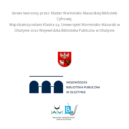
Serwis tworzony przez: Klaster Warmińsko-Mazurskiej Biblioteki
Cyfrowej.
Współzałożycielami Klastra są: Uniwersytet Warmińsko-Mazurski w
Olsztynie oraz Wojewódzka Biblioteka Publiczna w Olsztynie