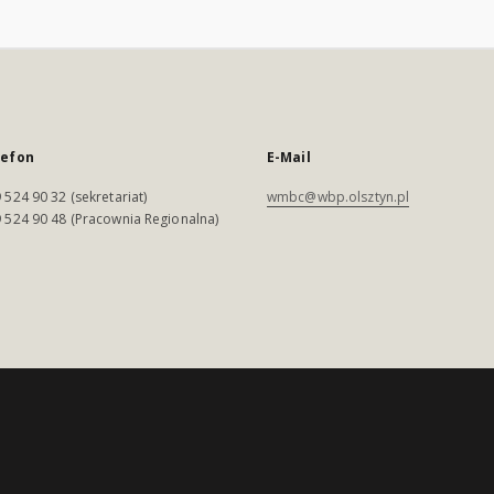
lefon
E-Mail
 524 90 32 (sekretariat)
wmbc@wbp.olsztyn.pl
 524 90 48 (Pracownia Regionalna)