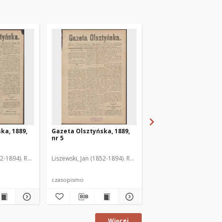
ka, 1889,
Gazeta Olsztyńska, 1889,
Gazeta Olsztyńska, 1
nr 5
nr 6
52-1894). Red.
Liszewski, Jan (1852-1894). Red.
Liszewski, Jan (1852-189
czasopismo
czasopismo
Więcej