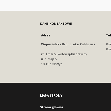
DANE KONTAKTOWE
Adres
Te
Wojewódzka Biblioteka Publiczna
089
089
im. Emilii Sukertowej-Biedrawiny
ul. 1 Maja 5
10-117 Olsztyn
MAPA STRONY
Strona główna