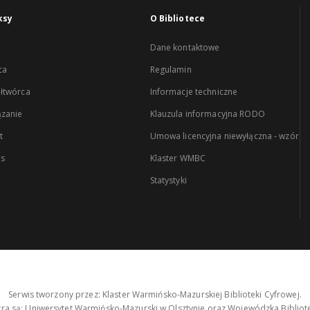
ksy
O Bibliotece
Dane kontaktowe
ca
Regulamin
łtwórca
Informacje techniczne
zanie
Klauzula informacyjna RODO
t
Umowa licencyjna niewyłączna - wzór
es
Klaster WMBC
Statystyki
Serwis tworzony przez: Klaster Warmińsko-Mazurskiej Biblioteki Cyfrowej.
tra są: Uniwersytet Warmińsko-Mazurski w Olsztynie oraz Wojewódzka Bibliote