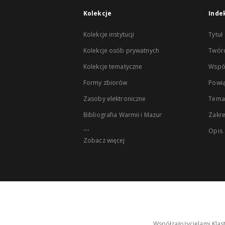
Kolekcje
Inde
Kolekcje instytucji
Tytuł
Kolekcje osób prywatnych
Twór
Kolekcje tematyczne
Wspó
Formy zbiorów
Powią
Zasoby elektroniczne
Tema
Bibliografia Warmii i Mazur
Zakr
...
Opis
Zobacz więcej
Współzałożycielami Klas