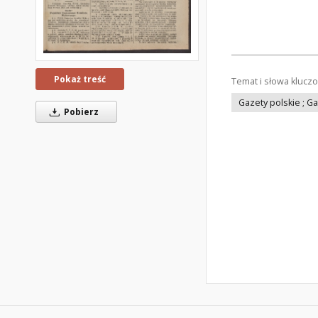
Pokaż treść
Temat i słowa klucz
Gazety polskie ; G
Pobierz