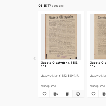
OBIEKTY
podobne
Gazeta Olsztyńska, 1889,
Gazeta Ols
nr 1
nr 2
Liszewski, Jan (1852-1894). Red.
Liszewski, J
czasopismo
czasopismo