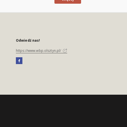
Odwiedź nas!
https://www.wbp.olsztyn.pl/