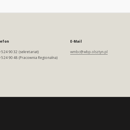
lefon
E-Mail
 524 90 32 (sekretariat)
wmbc@wbp.olsztyn.pl
 524 90 48 (Pracownia Regionalna)