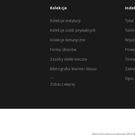
Kolekcje
Inde
Kolekcje instytucji
Tytuł
Kolekcje osób prywatnych
Twór
Kolekcje tematyczne
Wspó
Formy zbiorów
Powią
Zasoby elektroniczne
Tema
Bibliografia Warmii i Mazur
Zakr
...
Opis
Zobacz więcej
Współzałożycielami Klas