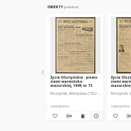
OBIEKTY
podobne
Życie Olsztyńskie : pismo
Życie Olsz
ziemi warmińsko-
ziemi war
mazurskiej, 1949, nr 73
mazurskiej,
Moszyński, Władysław (1922-2001). Red.
Moszyński, 
Mroczko
czasopismo
czasopismo