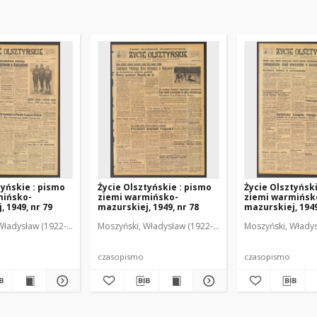
tyńskie : pismo
Życie Olsztyńskie : pismo
Życie Olsztyńsk
mińsko-
ziemi warmińsko-
ziemi warmińsk
 1949, nr 79
mazurskiej, 1949, nr 78
mazurskiej, 1949
Władysław (1922-2001). Red.
wski, Włodzimierz (1902-1971). Red.
Moszyński, Władysław (1922-2001). Red.
Mroczkowski, Włodzimierz (1902-1971). Red.
Osiecki, Andrzej. Red.
Moszyński, Władys
Mroczkowski, 
Osiec
czasopismo
czasopismo