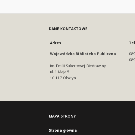
DANE KONTAKTOWE
Adres
Te
Wojewódzka Biblioteka Publiczna
089
089
im. Emilii Sukertowej-Biedrawiny
ul. 1 Maja 5
10-117 Olsztyn
MAPA STRONY
Strona główna