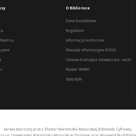
ksy
O Bibliotece
Dane kontaktowe
ca
Regulamin
łtwórca
Informacje techniczne
zanie
Klauzula informacyjna RODO
t
Umowa licencyjna niewyłączna - wzór
es
Klaster WMBC
Statystyki
Serwis tworzony przez: Klaster Warmińsko-Mazurskiej Biblioteki Cyfrowej.
tra są: Uniwersytet Warmińsko-Mazurski w Olsztynie oraz Wojewódzka Bibliote