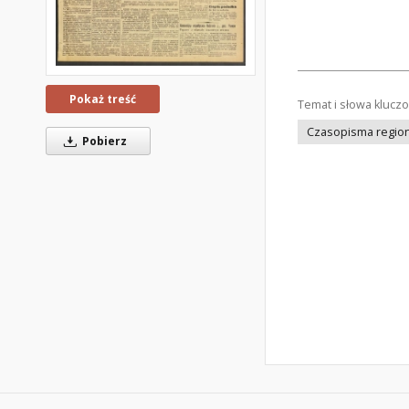
Pokaż treść
Temat i słowa klucz
Czasopisma regiona
Pobierz