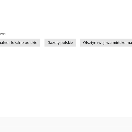
owe:
lne i lokalne polskie
Gazety polskie
Olsztyn (woj. warmińsko-ma