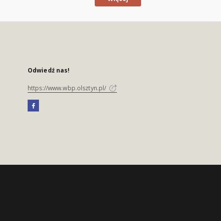
Odwiedź nas!
https://www.wbp.olsztyn.pl/