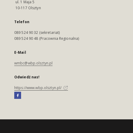
ul. 1 Maja 5
10-117 Olsztyn
Telefon
089 524 90 32 (sekretariat)
089 524 90 48 (Pracownia Regionalna)
E-Mail
wmbc@wbp.olsztyn.pl
Odwiedź nas!
https://www.wbp.olsztyn.pl/