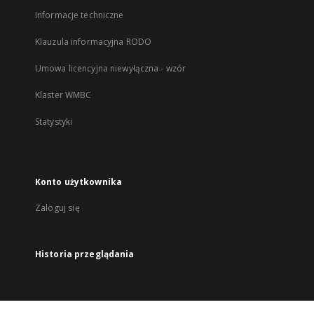
Informacje techniczne
Klauzula informacyjna RODO
Umowa licencyjna niewyłączna - wzór
Klaster WMBC
Statystyki
Konto użytkownika
Zaloguj się
Historia przeglądania