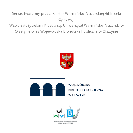
Serwis tworzony przez: Klaster Warmińsko-Mazurskiej Biblioteki
Cyfrowej.
Współzałożycielami Klastra są: Uniwersytet Warmińsko-Mazurski w
Olsztynie oraz Wojewódzka Biblioteka Publiczna w Olsztynie