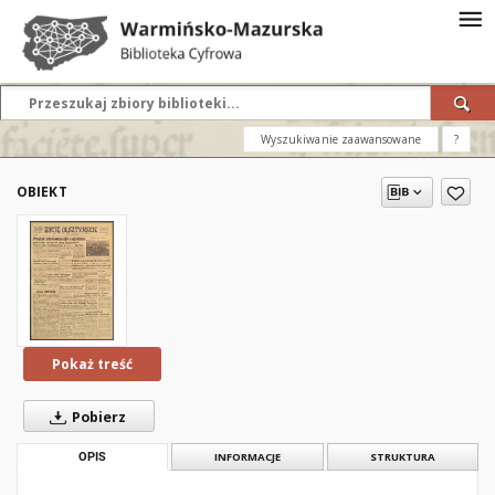
Wyszukiwanie zaawansowane
?
OBIEKT
Pokaż treść
Pobierz
OPIS
INFORMACJE
STRUKTURA