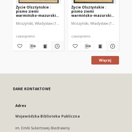
Życie Olsztyńskie :
Życie Olsztyńskie :
Życ
pismo ziemi
pismo ziemi
pi
warmińsko-mazurskiej,
warmińsko-mazurskiej,
wa
1949, nr 73
1949, nr 79
194
Moszyński, Władysław (1922-2001). Red.
Moszyński, Władysław (1922-2001). 
Mroczkowski, Włodzimierz (1
Mos
czasopismo
czasopismo
cz
Więcej
DANE KONTAKTOWE
Adres
Wojewódzka Biblioteka Publiczna
im. Emilii Sukertowej-Biedrawiny