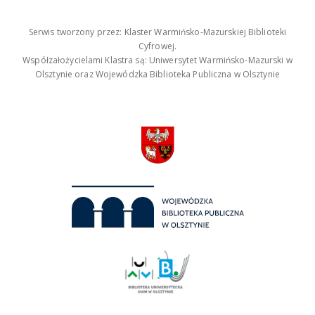
Serwis tworzony przez: Klaster Warmińsko-Mazurskiej Biblioteki
Cyfrowej.
Współzałożycielami Klastra są: Uniwersytet Warmińsko-Mazurski w
Olsztynie oraz Wojewódzka Biblioteka Publiczna w Olsztynie