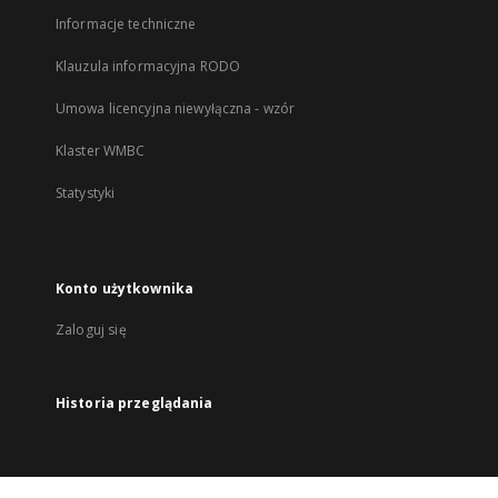
Informacje techniczne
Klauzula informacyjna RODO
Umowa licencyjna niewyłączna - wzór
Klaster WMBC
Statystyki
Konto użytkownika
Zaloguj się
Historia przeglądania