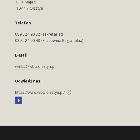
ul. 1 Maja 5
10-117 Olsztyn
Telefon
089 524 90 32 (sekretariat)
089 524 90 48 (Pracownia Regionalna)
E-Mail
wmbc@wbp.olsztyn.pl
Odwiedź nas!
https://www.wbp.olsztyn.pl/