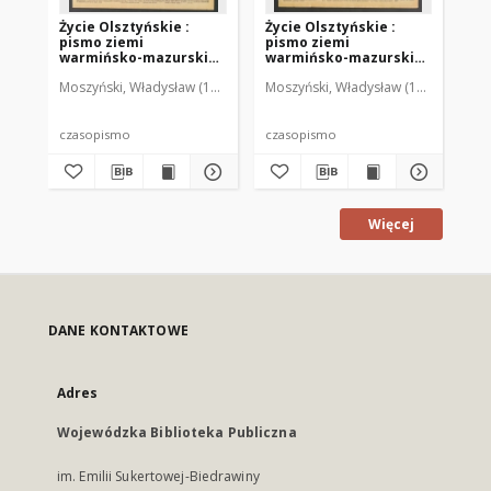
Życie Olsztyńskie :
Życie Olsztyńskie :
Życ
pismo ziemi
pismo ziemi
pi
warmińsko-mazurskiej,
warmińsko-mazurskiej,
wa
1949, nr 73
1949, nr 79
194
Moszyński, Władysław (1922-2001). Red.
Moszyński, Władysław (1922-2001). 
Mroczkowski, Włodzimierz (1
Mos
czasopismo
czasopismo
cz
Więcej
DANE KONTAKTOWE
Adres
Wojewódzka Biblioteka Publiczna
im. Emilii Sukertowej-Biedrawiny