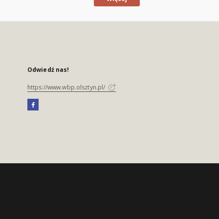
Odwiedź nas!
https://www.wbp.olsztyn.pl/