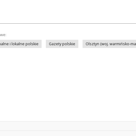
owe:
lne i lokalne polskie
Gazety polskie
Olsztyn (woj. warmińsko-ma