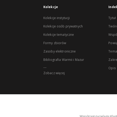
Kolekcje
Inde
Kolekcje instytucji
Tytuł
Kolekcje osób prywatnych
Twór
Kolekcje tematyczne
Wspó
Formy zbiorów
Powią
Zasoby elektroniczne
Tema
Bibliografia Warmii i Mazur
Zakr
...
Opis
Zobacz więcej
Współzałożycielami Klas