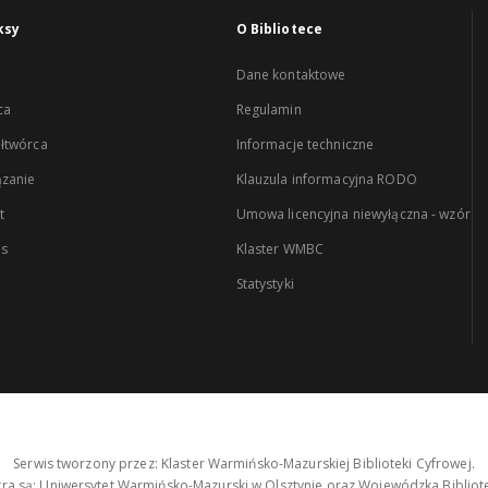
ksy
O Bibliotece
Dane kontaktowe
ca
Regulamin
łtwórca
Informacje techniczne
zanie
Klauzula informacyjna RODO
t
Umowa licencyjna niewyłączna - wzór
es
Klaster WMBC
Statystyki
Serwis tworzony przez: Klaster Warmińsko-Mazurskiej Biblioteki Cyfrowej.
tra są: Uniwersytet Warmińsko-Mazurski w Olsztynie oraz Wojewódzka Bibliote