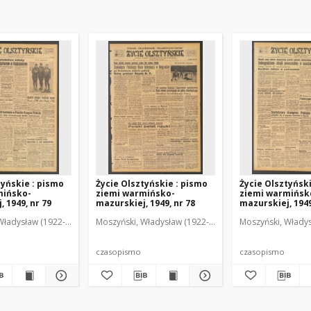
tyńskie : pismo
Życie Olsztyńskie : pismo
Życie Olsztyńsk
mińsko-
ziemi warmińsko-
ziemi warmińsk
 1949, nr 79
mazurskiej, 1949, nr 78
mazurskiej, 1949
Władysław (1922-2001). Red.
wski, Włodzimierz (1902-1971). Red.
Moszyński, Władysław (1922-2001). Red.
Mroczkowski, Włodzimierz (1902-1971). Red.
Osiecki, Andrzej. Red.
Moszyński, Władys
Mroczkowski, 
Osiec
czasopismo
czasopismo