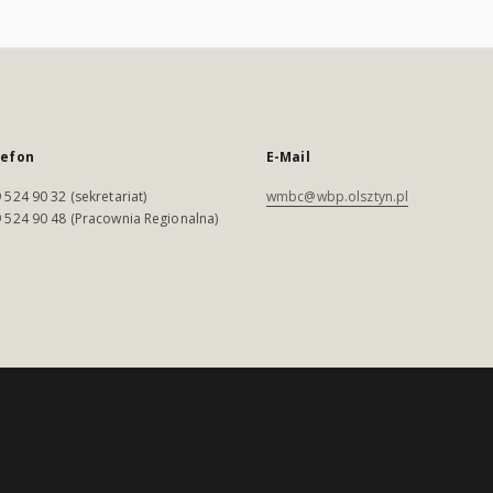
lefon
E-Mail
 524 90 32 (sekretariat)
wmbc@wbp.olsztyn.pl
 524 90 48 (Pracownia Regionalna)