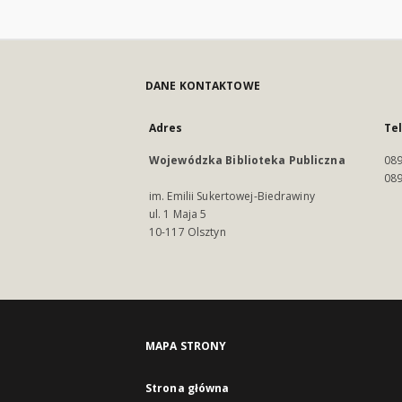
DANE KONTAKTOWE
Adres
Te
Wojewódzka Biblioteka Publiczna
089
089
im. Emilii Sukertowej-Biedrawiny
ul. 1 Maja 5
10-117 Olsztyn
MAPA STRONY
Strona główna