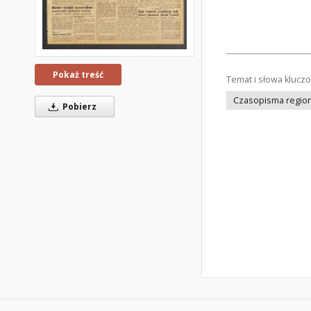
Pokaż treść
Temat i słowa klucz
Czasopisma regiona
Pobierz