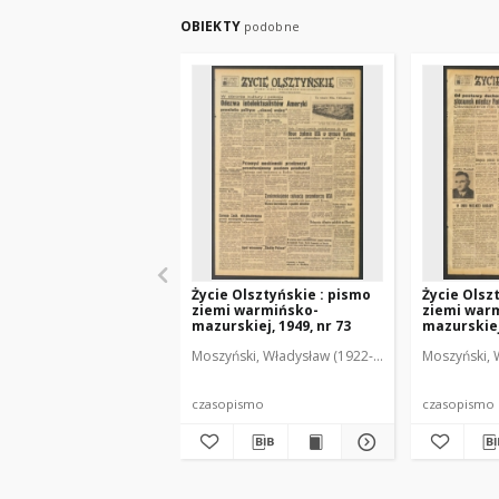
OBIEKTY
podobne
Życie Olsztyńskie : pismo
Życie Olsz
ziemi warmińsko-
ziemi war
mazurskiej, 1949, nr 73
mazurskiej,
Moszyński, Władysław (1922-2001). Red.
Moszyński, 
Mroczko
czasopismo
czasopismo