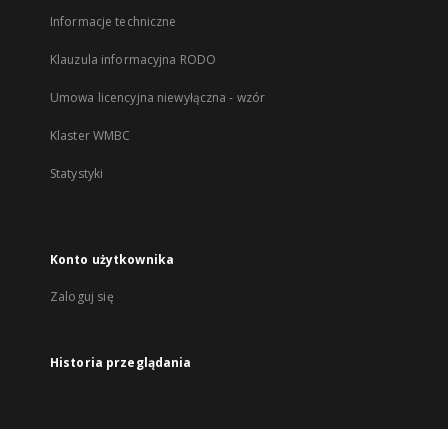
Informacje techniczne
Klauzula informacyjna RODO
Umowa licencyjna niewyłączna - wzór
Klaster WMBC
Statystyki
Konto użytkownika
Zaloguj się
Historia przeglądania