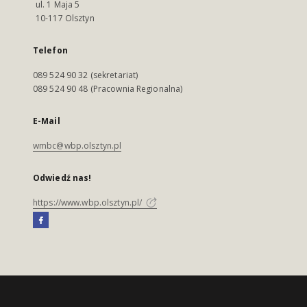
ul. 1 Maja 5
10-117 Olsztyn
Telefon
089 524 90 32 (sekretariat)
089 524 90 48 (Pracownia Regionalna)
E-Mail
wmbc@wbp.olsztyn.pl
Odwiedź nas!
https://www.wbp.olsztyn.pl/