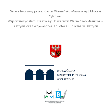
Serwis tworzony przez: Klaster Warmińsko-Mazurskiej Biblioteki
Cyfrowej.
Współzałożycielami Klastra są: Uniwersytet Warmińsko-Mazurski w
Olsztynie oraz Wojewódzka Biblioteka Publiczna w Olsztynie