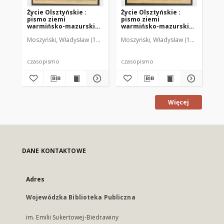
Życie Olsztyńskie :
Życie Olsztyńskie :
Życ
pismo ziemi
pismo ziemi
pi
warmińsko-mazurskiej,
warmińsko-mazurskiej,
wa
1949, nr 73
1949, nr 79
194
Moszyński, Władysław (1922-2001). Red.
Moszyński, Władysław (1922-2001). 
Mroczkowski, Włodzimierz (1
Mos
czasopismo
czasopismo
cz
Więcej
DANE KONTAKTOWE
Adres
Wojewódzka Biblioteka Publiczna
im. Emilii Sukertowej-Biedrawiny